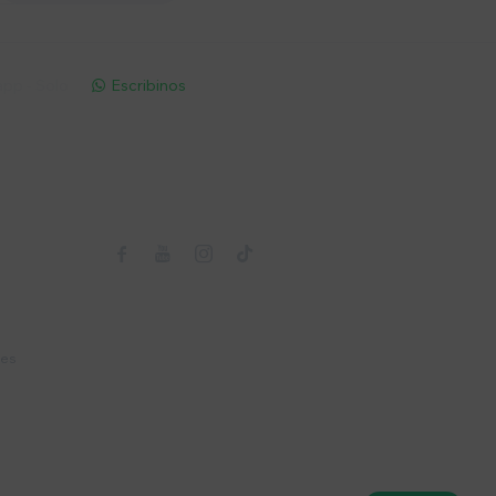
pp - Solo
Escribinos

Seguinos



nes