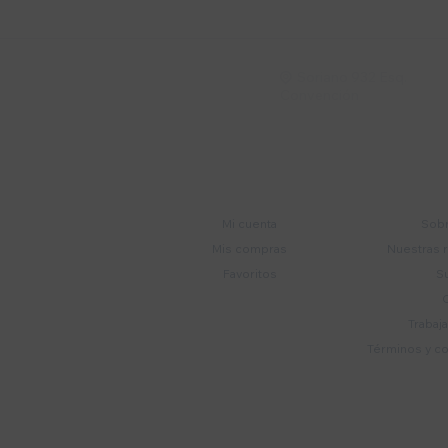
Soriano 932 Esq.

Convención
Cuenta
E
Mi cuenta
Sobr
Mis compras
Nuestras 
Favoritos
S
Trabaj
Términos y c