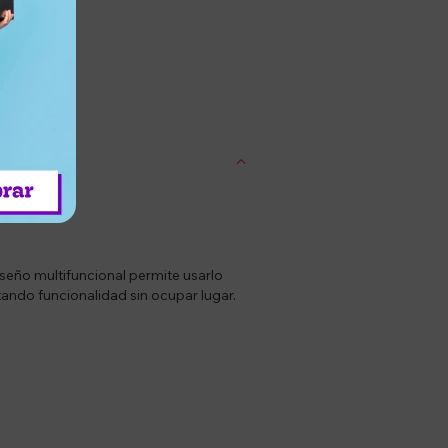
entrega
iseño multifuncional permite usarlo
tando funcionalidad sin ocupar lugar.