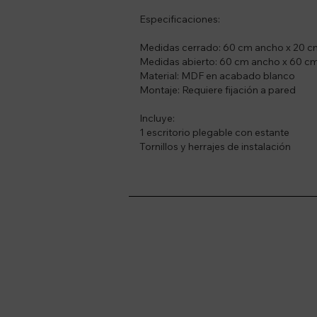
Especificaciones:
Medidas cerrado: 60 cm ancho x 20 cm
Medidas abierto: 60 cm ancho x 60 cm
Material: MDF en acabado blanco
Montaje: Requiere fijación a pared
Incluye:
1 escritorio plegable con estante
Tornillos y herrajes de instalación
Suscríbete a nue
Recibí ofertas, novedade