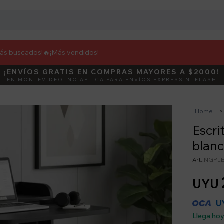
más buscados!🔥
¡Más vendidos!
¡ENVÍOS GRATIS EN COMPRAS MAYORES A $2000!
DEBUT
ACTIVÁ E
EN MONTEVIDEO, NO APLICA PARA ENVÍOS EXPRESS NI FLASH
Home
Escri
blanc
NGPLE
UYU
U
Llega ho