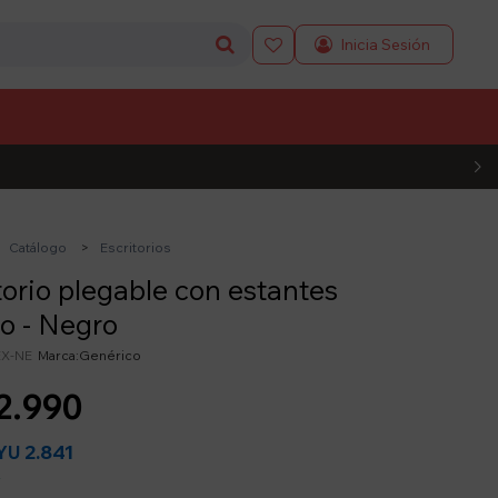

L CÓDIGO
Catálogo
Escritorios
torio plegable con estantes
o - Negro
X-NE
Genérico
2.990
2.841
YU
y