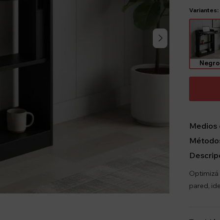
Variantes:
Negro
Medios 
Métodos
Descrip
Optimizá 
pared, id