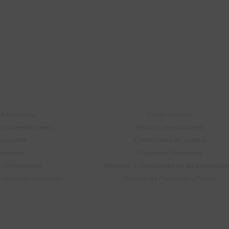
Lunes a Viernes 9:30 a 19:00 / Sábados
095 772 214 (Whatsa


9:30 a 14:00
Mensajes)
mpresa
Compra
e Nosotros
Cómo comprar
recomendaciones
Envíos y devoluciones
ucursales
Condiciones de compra
Contacto
Preguntas frecuentes
a con nosotros
Términos y condiciones de las promocio
ondiciones generales
Garantía de Productos y Partes