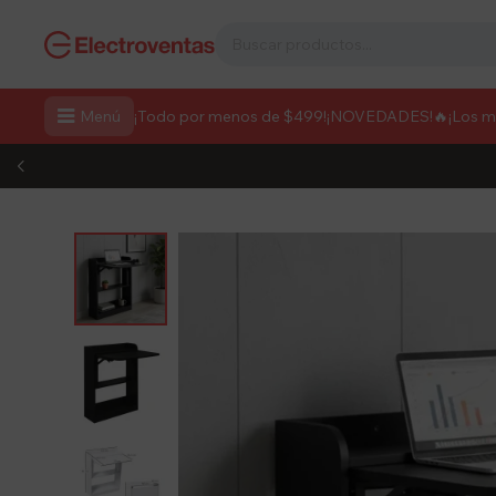

Menú
¡Todo por menos de $499!
¡NOVEDADES!
🔥¡Los 