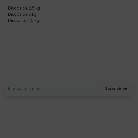
Discos de 2.5 kg
Discos de 5 kg
Discos de 10 kg
Suscríbete a nuestro newsletter
Recibí ofertas, novedades y más
Suscribirme
Soriano 932 Esq. Convención

Lunes a Viernes 9:30 a 19:00 / Sábados 9:30 a 14:00

095 772 214 (Whatsapp - Solo Mensajes)
