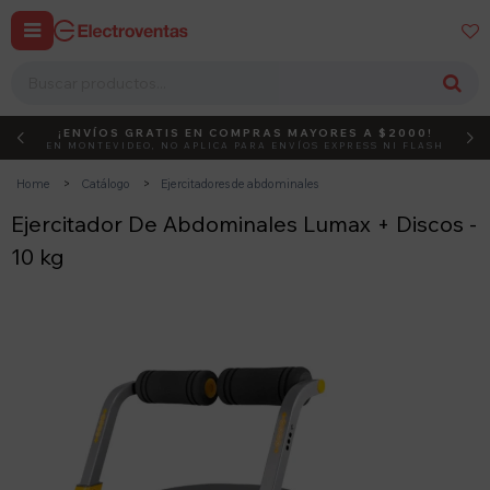


¡ENVÍOS GRATIS EN COMPRAS MAYORES A $2000!
DEBUT
ACTIVÁ EL CÓDIGO
EN MONTEVIDEO, NO APLICA PARA ENVÍOS EXPRESS NI FLASH
Home
Catálogo
Ejercitadores de abdominales
Ejercitador De Abdominales Lumax + Discos -
10 kg