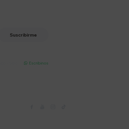
Suscribirme
pp - Solo
Escribinos

Seguinos


