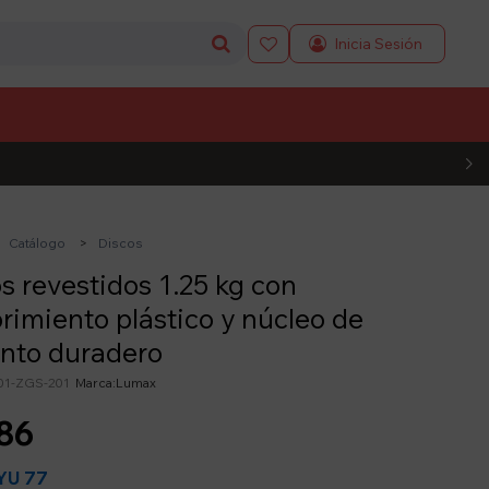

L CÓDIGO
Catálogo
Discos
s revestidos 1.25 kg con
rimiento plástico y núcleo de
nto duradero
01-ZGS-201
Lumax
86
77
YU