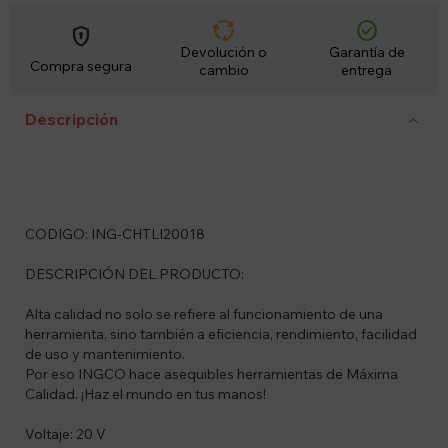
cycle
check_circle
encrypted
Devolución o
Garantía de
Compra segura
cambio
entrega
Descripción
CODIGO: ING-CHTLI20018
DESCRIPCIÓN DEL PRODUCTO:
Alta calidad no solo se refiere al funcionamiento de una
herramienta, sino también a eficiencia, rendimiento, facilidad
de uso y mantenimiento.
Por eso INGCO hace asequibles herramientas de Máxima
Calidad. ¡Haz el mundo en tus manos!
Voltaje: 20 V