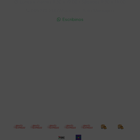
Lunes a Viernes 9:30 a 19:00 / Sábados 9:30 a 14:00

095 772 214 (Whatsapp - Solo Mensajes)

Escribinos

Cuenta
Empresa
Compra
Seguinos