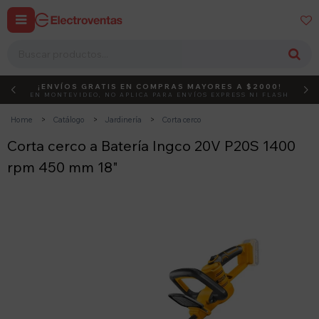


¡ENVÍOS GRATIS EN COMPRAS MAYORES A $2000!
DEBUT
ACTIVÁ EL CÓDIGO
EN MONTEVIDEO, NO APLICA PARA ENVÍOS EXPRESS NI FLASH
Home
Catálogo
Jardinería
Corta cerco
Corta cerco a Batería Ingco 20V P20S 1400
rpm 450 mm 18"