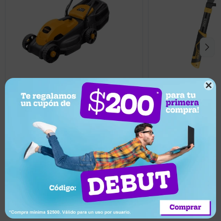
182,00
25,00
USD
USD

163,80
22,50
USD
USD
Cortadora de césped eléctrica Ingco
Tijera de poda indust
38cm 1600W 3 alturas de corte
de acero al carbono 
Llega hoy
Llega hoy
¿Por qué elegir este producto?