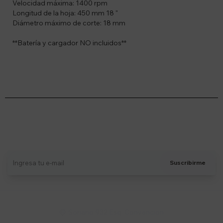
Velocidad máxima: 1400 rpm
Longitud de la hoja: 450 mm 18 "
Diámetro máximo de corte: 18 mm
**Batería y cargador NO incluidos**
Suscríbete a nuestro newsletter
Recibí ofertas, novedades y más
Suscribirme
Soriano 932 Esq. Convención
