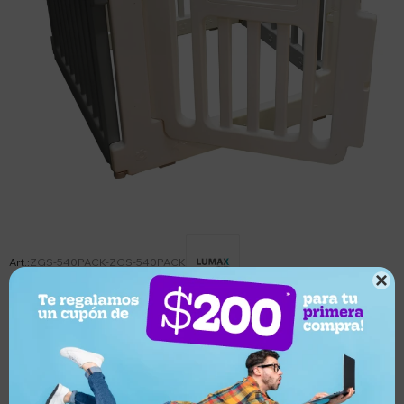
ZGS-540PACK-ZGS-540PACK

Este artículo está agotado.