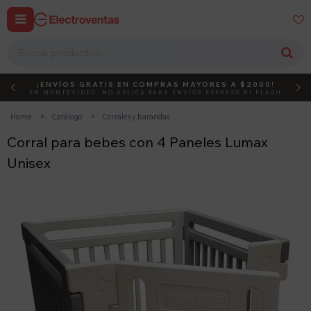


¡ENVÍOS GRATIS EN COMPRAS MAYORES A $2000!
DEBUT
ACTIVÁ EL CÓDIGO
EN MONTEVIDEO, NO APLICA PARA ENVÍOS EXPRESS NI FLASH
Home
Catálogo
Corrales y barandas
Corral para bebes con 4 Paneles Lumax
Unisex