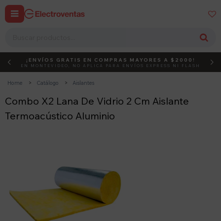


¡ENVÍOS GRATIS EN COMPRAS MAYORES A $2000!
DEBUT
ACTIVÁ EL CÓDIGO
EN MONTEVIDEO, NO APLICA PARA ENVÍOS EXPRESS NI FLASH
Home
Catálogo
Aislantes
Combo X2 Lana De Vidrio 2 Cm Aislante
Termoacústico Aluminio