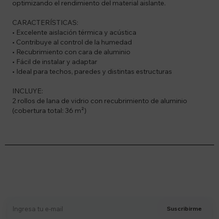
optimizando el rendimiento del material aislante.
CARACTERÍSTICAS:
• Excelente aislación térmica y acústica
• Contribuye al control de la humedad
• Recubrimiento con cara de aluminio
• Fácil de instalar y adaptar
• Ideal para techos, paredes y distintas estructuras
INCLUYE:
2 rollos de lana de vidrio con recubrimiento de aluminio
(cobertura total: 36 m²)
Suscríbete a nuestro newsletter
Recibí ofertas, novedades y más
Suscribirme