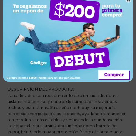
CÓDIGO: ZGS-633ALX2
Combo X2 Lana de Vidrio 2 cm Aislante Termoacústico
Aluminio
Cada rollo cuenta con una cobertura de 18 m².
ESPECIFICACIONES TÉCNICAS:
Material: Lana de vidrio
Espesor: 2 cm
Medidas por rollo: 1,2 m de ancho x 15 m de largo
Cobertura por rollo: 18 m²
Acabado: Cara exterior aluminizada
DESCRIPCIÓN DEL PRODUCTO:
Lana de vidrio con recubrimiento de aluminio, ideal para
aislamiento térmico y control de humedad en viviendas,
techos y estructuras. Su diseño contribuye a mejorar la
eficiencia energética de los espacios, ayudando a mantener
temperaturas más estables y reduciendo la condensación.
La capa exterior aluminizada funciona como barrera de
vapor, brindando mayor protección frente a la humedad y