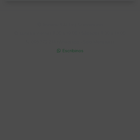
Soriano 932 Esq. Convención

Lunes a Viernes 9:30 a 19:00 / Sábados 9:30 a 14:00

095 772 214 (Whatsapp - Solo Mensajes)

Escribinos

Cuenta
Empresa
Compra
Seguinos