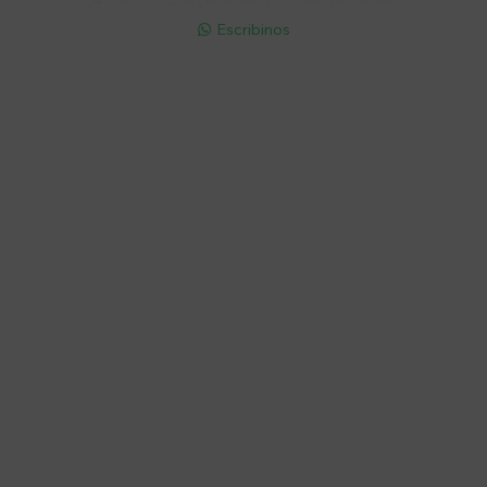
Escribinos

Cuenta
Empresa
Compra
Seguinos
© Copyright 2026 / Electroventas