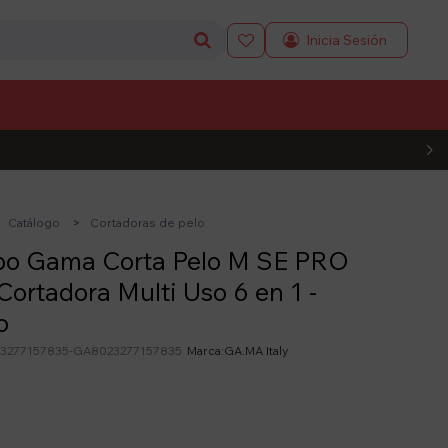

L CÓDIGO
Catálogo
Cortadoras de pelo
o Gama Corta Pelo M SE PRO
 Cortadora Multi Uso 6 en 1 -
o
3277157835-GA8023277157835
GA.MA Italy