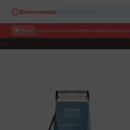

Menú
¡Todo por menos de $499!
¡NOVEDADES!
🔥¡Los 