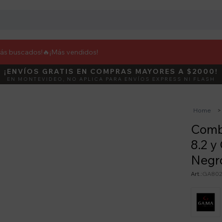
más buscados!🔥
¡Más vendidos!
¡ENVÍOS GRATIS EN COMPRAS MAYORES A $2000!
DEBUT
ACTIVÁ E
EN MONTEVIDEO, NO APLICA PARA ENVÍOS EXPRESS NI FLASH
Home
Comb
8.2 y
Negr
GA802