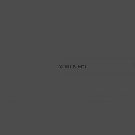
stro newsletter
s y más
Lunes a Viernes 9:30 a 19:00 / Sábados
095 772 214 (Whatsa


9:30 a 14:00
Mensajes)
mpresa
Compra