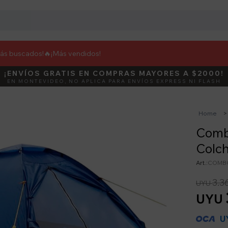
más buscados!🔥
¡Más vendidos!
¡ENVÍOS GRATIS EN COMPRAS MAYORES A $2000!
DEBUT
ACTIVÁ E
EN MONTEVIDEO, NO APLICA PARA ENVÍOS EXPRESS NI FLASH
Home
Combo
Colch
COMBO
3.3
UYU
UYU
U