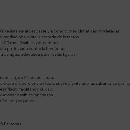
180T, resistente al desgaste y a condiciones climaticas moderadas.
 ventilacion y evita la entrada de insectos.
 de 7,9 mm, flexibles y duraderas.
ara proteccion contra la humedad.
de agua, adecuada para lluvias ligeras.
m de largo x 22 cm de altura.
ock) que proporciona un tacto suave y evita que las sabanas se deslic
desinflado, facilitando su uso.
olucionar posibles pinchazos.
 o 2 ninos pequenos.
/5 Personas