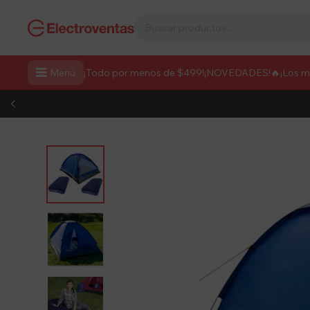

Menú
¡Todo por menos de $499!
¡NOVEDADES!
🔥¡Los 