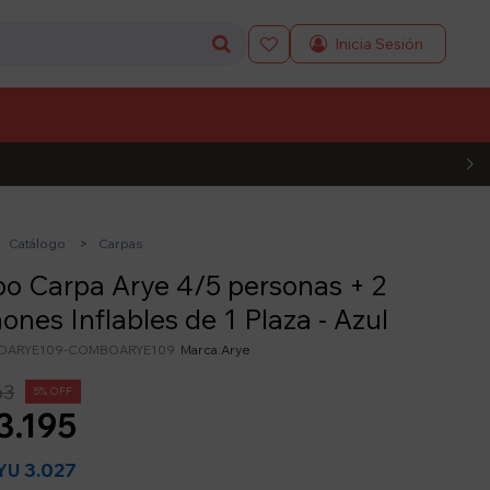

L CÓDIGO
Catálogo
Carpas
 Carpa Arye 4/5 personas + 2
ones Inflables de 1 Plaza - Azul
ARYE109-COMBOARYE109
Arye
63
5
3.195
3.027
YU