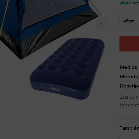
Llega ho
Medios 
Métodos
Descrip
Este combo
con comod
También