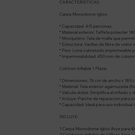
CARACTERISTICAS:
Carpa Monodome Igloo:
* Capacidad: 4/5 personas.
* Material exterior: Taffeta poliester 
* Mosquitero: Tela de malla que permite
* Estructura: Varillas de fibra de vidrio
* Piso: Lona cubretodo impermeable p
* Impermeabilidad: 450 mm de columna 
Colchon Inflable 1 Plaza:
* Dimensiones: 76 cm de ancho x 183 c
* Material: Tela exterior agamuzada (fl
* Valvula doble: Simplifica el inflado y 
* Incluye: Parche de reparacion para s
* Capacidad: Ideal para uso individual
INCLUYE:
1 Carpa Monodome Igloo Arye para 4
2 Colchones Inflable de 1 Plaza Arye