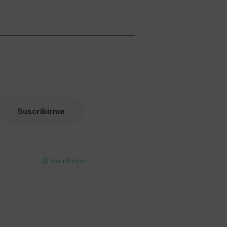
Suscribirme
pp - Solo
Escribinos

Seguinos