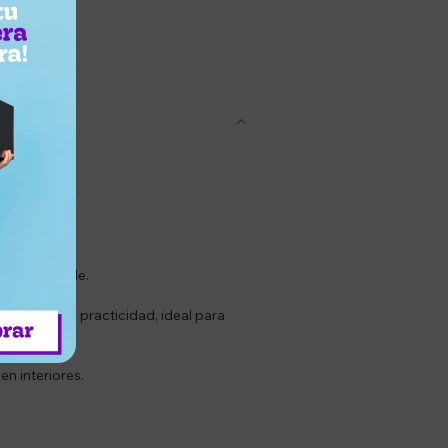
entrega
cio increible.
stencia y practicidad, ideal para
en interiores.