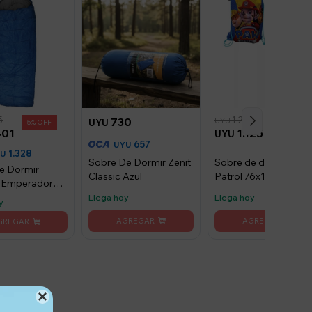
5
1.250
730
UYU
UYU
5
10
401
1.125
UYU
657
UYU
1.328
YU
Sobre De Dormir Zenit
Sobre de dormir Paw
e Dormir
Classic Azul
Patrol 76x137cm -
 Emperador
Rosa
zul
Llega hoy
Llega hoy
y
