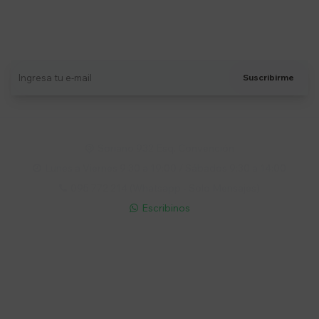
Suscríbete a nuestro newsletter
Recibí ofertas, novedades y más
Suscribirme
Soriano 932 Esq. Convención

Lunes a Viernes 9:30 a 19:00 / Sábados 9:30 a 14:00

095 772 214 (Whatsapp - Solo Mensajes)

Escribinos

Cuenta
Empresa
Compra