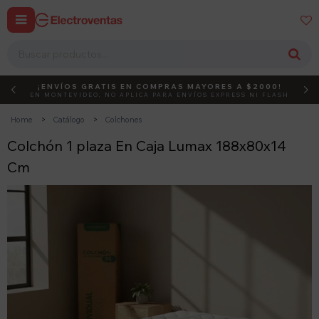


¡ENVÍOS GRATIS EN COMPRAS MAYORES A $2000!
DEBUT
ACTIVÁ EL CÓDIGO
EN MONTEVIDEO, NO APLICA PARA ENVÍOS EXPRESS NI FLASH
Home
Catálogo
Colchones
Colchón 1 plaza En Caja Lumax 188x80x14
Cm