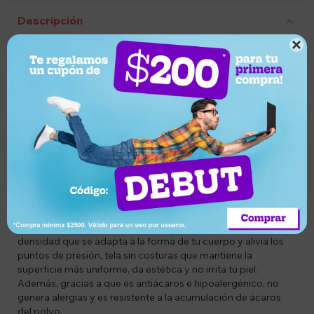
Descripción

CODIGO: UYKHCESPIB
Descripción del producto:
Colchón en caja de espuma de 1 plaza 14cm de grosor
Lumax
¡Olvídate del mundo real y siéntete como en una nube!, con
nuestro suave, cómodo y elegante colchón Lumax; tu cuerpo
experimentará tranquilidad, relajación y un óptimo descanso
todas las noches. Al recostarte te sentirás automáticamente
abrazado y refugiado, gracias a sus mágicos componentes
que son: Tejido antideslizante de poliéster para ofrecerte
mayor seguridad y comodidad al dormir, espuma de alta
densidad que se adapta a la forma de tu cuerpo y alivia los
puntos de presión, tela sin costuras que mantiene la
superficie más uniforme, da estética y no irrita tu piel.
Además, gracias a que es antiácaros e hipoalergénico, no
genera alergias y es resistente a la acumulación de ácaros
del polvo.