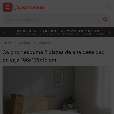


¡ENVÍOS GRATIS EN COMPRAS MAYORES A $2000!
DEBUT
ACTIVÁ EL CÓDIGO
EN MONTEVIDEO, NO APLICA PARA ENVÍOS EXPRESS NI FLASH
Home
Catálogo
Colchones
Colchon espuma 2 plazas de alta densidad
en caja 188x138x16 cm