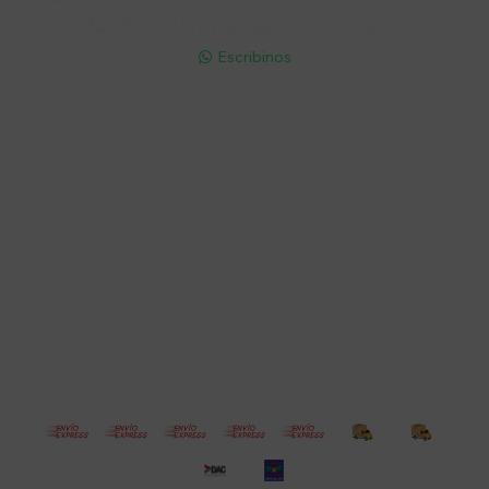
095 772 214 (Whatsapp - Solo Mensajes)

Escribinos

Cuenta
Empresa
Compra
Seguinos