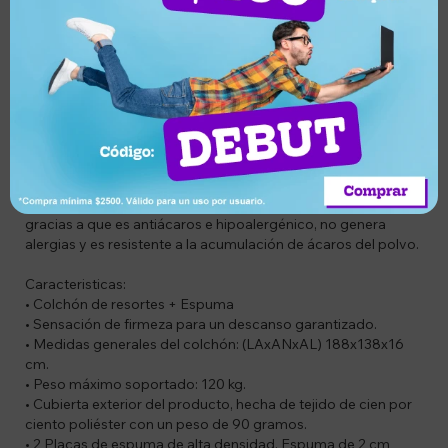
¡Olvídate del mundo real y siéntete como en una nube!, con
nuestro suave, cómodo y elegante colchón KingsHouse; tu
cuerpo experimentará tranquilidad, relajación y un óptimo
descanso todas las noches.
Al recostarte te sentirás automáticamente abrazado, gracias
a sus mágicos componentes que son: Cubierta exterior de
tejido de poliéster que ofrece mayor seguridad y comodidad
al dormir, espuma de alta densidad que se adapta a la forma
de tu cuerpo y alivia los puntos de presión, tela sin costura
que mantiene la superficie más uniforme y no irrita tu piel;
almohadilla aislante para mejorar el rendimiento. Además,
gracias a que es antiácaros e hipoalergénico, no genera
alergias y es resistente a la acumulación de ácaros del polvo.
Caracteristicas:
• Colchón de resortes + Espuma
• Sensación de firmeza para un descanso garantizado.
• Medidas generales del colchón: (LAxANxAL) 188x138x16
cm.
• Peso máximo soportado: 120 kg.
• Cubierta exterior del producto, hecha de tejido de cien por
ciento poliéster con un peso de 90 gramos.
• 2 Placas de espuma de alta densidad. Espuma de 2 cm