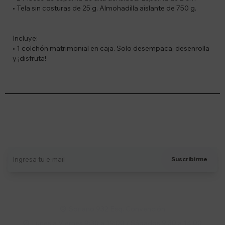
• Tela sin costuras de 25 g. Almohadilla aislante de 750 g.
Incluye:
• 1 colchón matrimonial en caja. Solo desempaca, desenrolla
y ¡disfruta!
Suscríbete a nuestro newsletter
Recibí ofertas, novedades y más
Suscribirme
Soriano 932 Esq. Convención

Lunes a Viernes 9:30 a 19:00 / Sábados 9:30 a 14:00
