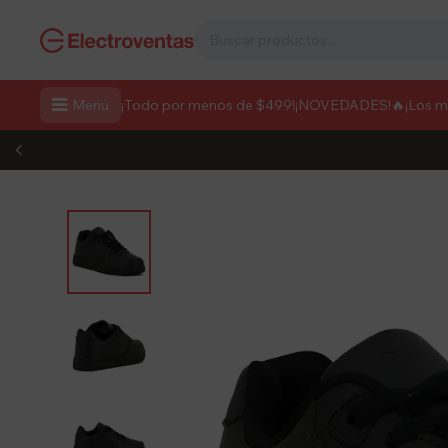

Menú
¡Todo por menos de $499!
¡NOVEDADES!
🔥¡Los 