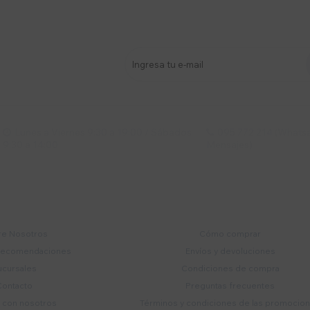
stro newsletter
s y más
Lunes a Viernes 9:30 a 19:00 / Sábados
095 772 214 (Whatsa


9:30 a 14:00
Mensajes)
mpresa
Compra
e Nosotros
Cómo comprar
recomendaciones
Envíos y devoluciones
ucursales
Condiciones de compra
Contacto
Preguntas frecuentes
a con nosotros
Términos y condiciones de las promocio