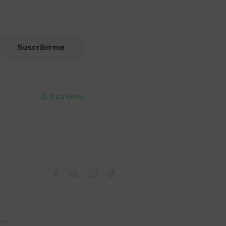
Suscribirme
pp - Solo
Escribinos

Seguinos



nes