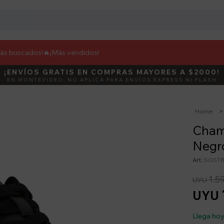
más buscados!🔥
¡Más vendidos!
¡ENVÍOS GRATIS EN COMPRAS MAYORES A $2000!
DEBUT
ACTIVÁ E
EN MONTEVIDEO, NO APLICA PARA ENVÍOS EXPRESS NI FLASH
Home
Champ
Negr
SGSTR
1.5
UYU
UYU
Llega ho