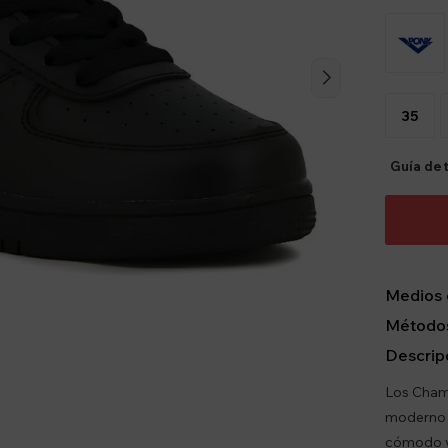
35
Guía de t
Medios 
Métodos
Descrip
Los Champ
moderno y
cómodo y 