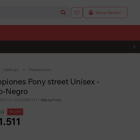

L CÓDIGO
Catálogo
Championes
iones Pony street Unisex -
o-Negro
EETT11-SGSTREETT11
Pony
90
5
1.511
y