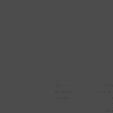
Suscríbete a nue
Recibí ofertas, novedade
Soriano 932 Esq.

Convención
Cuenta
E
Mi cuenta
Sobr
Mis compras
Nuestras 
Favoritos
S
Trabaj