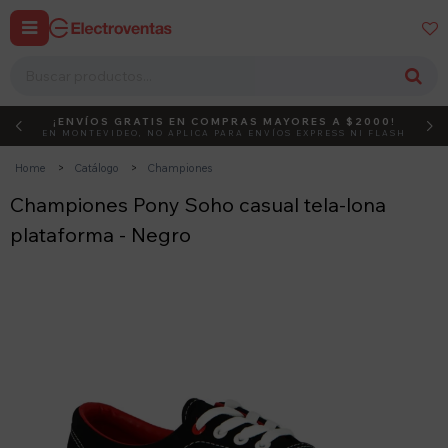


¡ENVÍOS GRATIS EN COMPRAS MAYORES A $2000!
DEBUT
ACTIVÁ EL CÓDIGO
EN MONTEVIDEO, NO APLICA PARA ENVÍOS EXPRESS NI FLASH
Home
Catálogo
Championes
Championes Pony Soho casual tela-lona
plataforma - Negro