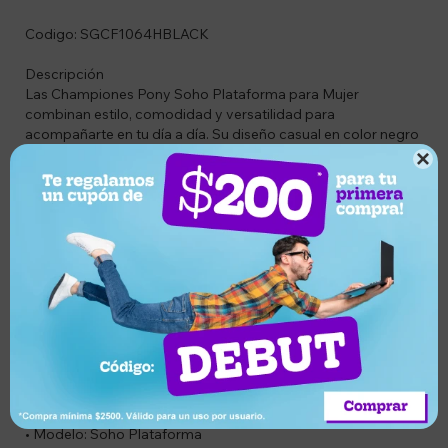
Codigo: SGCF1064HBLACK
Descripción
Las Championes Pony Soho Plataforma para Mujer
combinan estilo, comodidad y versatilidad para
acompañarte en tu día a día. Su diseño casual en color negro
las convierte en un calzado fácil de combinar con cualquier

outfit, mientras que su plataforma aporta un toque moderno
y mayor comodidad al caminar.
Fabricadas con exterior de tela tipo lona y suela de goma
resistente, ofrecen un excelente equilibrio entre durabilidad y
confort. Su ajuste con cordones permite un calce seguro,
ideal para el uso diario, salidas, paseos o actividades
casuales.
Si buscás un calzado cómodo, moderno y de una marca
reconocida, las Pony Soho Plataforma son una excelente
elección.
Características
• Marca: Pony
• Modelo: Soho Plataforma