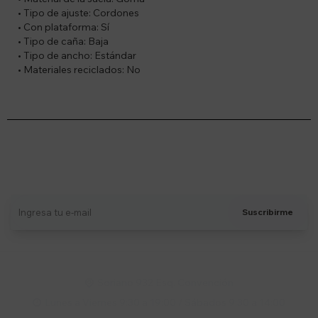
• Tipo de ajuste: Cordones
• Con plataforma: Sí
• Tipo de caña: Baja
• Tipo de ancho: Estándar
• Materiales reciclados: No
Suscríbete a nuestro newsletter
Recibí ofertas, novedades y más
Suscribirme
Soriano 932 Esq. Convención

Lunes a Viernes 9:30 a 19:00 / Sábados 9:30 a 14:00
