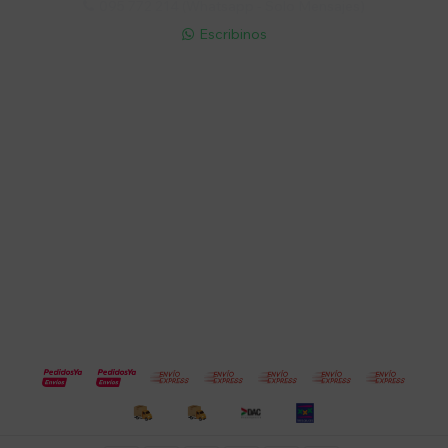
095 772 214 (Whatsapp - Solo Mensajes)

Escribinos

Cuenta
Empresa
Compra
Seguinos