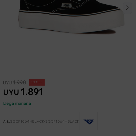
1.990
UYU
5
1.891
UYU
Llega mañana
SGCF1064HBLACK-SGCF1064HBLACK