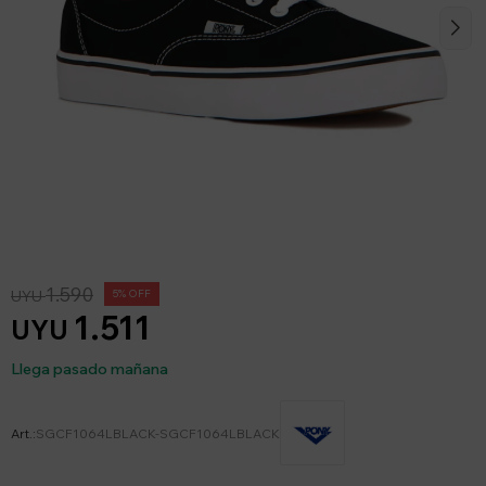
1.590
UYU
5
1.511
UYU
Llega pasado mañana
SGCF1064LBLACK-SGCF1064LBLACK