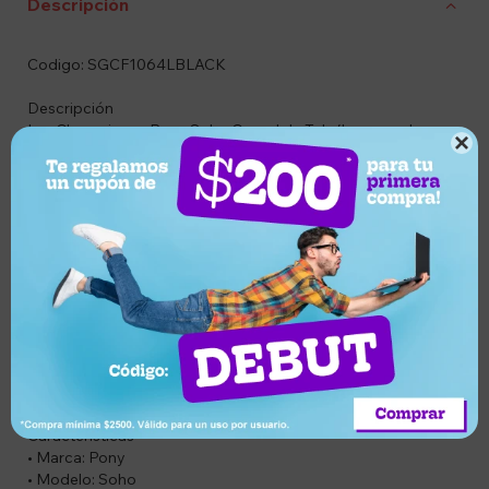
Descripción
Codigo: SGCF1064LBLACK
Descripción
Las Championes Pony Soho Casual de Tela/Lona son la

opción ideal para quienes buscan un calzado cómodo,
liviano y con un estilo urbano que combina con cualquier
look. Su diseño clásico y versátil las hace perfectas para el
uso diario, ya sea para caminar, trabajar, estudiar o disfrutar
de salidas informales.
Confeccionadas en tela tipo lona de excelente calidad,
ofrecen una buena respirabilidad y un calce confortable. Su
suela de goma proporciona un buen agarre y resistencia al
desgaste, mientras que el ajuste con cordones brinda mayor
seguridad y comodidad durante todo el día.
Un modelo práctico y moderno de la reconocida marca
Pony, pensado para acompañarte en cada paso.
Características
• Marca: Pony
• Modelo: Soho