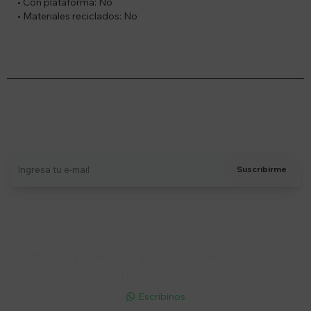
• Con plataforma: No
• Materiales reciclados: No
Suscríbete a nuestro newsletter
Recibí ofertas, novedades y más
Suscribirme
Soriano 932 Esq. Convención

Lunes a Viernes 9:30 a 19:00 / Sábados 9:30 a 14:00

095 772 214 (Whatsapp - Solo Mensajes)

Escribinos
