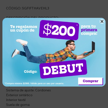
CÓDIGO: SGFIFTHAVEHL3
DESCRIPCIÓN DEL PRODUCTO:

Championes Pony Fifth Ave para mujer, diseñados para
combinar estilo urbano y comodidad en cada paso. Su
diseño moderno de caña baja y suela con plataforma los
convierte en una excelente opción para complementar looks
casuales, ofreciendo confort y personalidad para el uso
diario.
ESPECIFICACIONES:
Marca: Pony
Modelo: Fifth Ave
Género: Mujer
Tipo de caña: Baja
Sistema de ajuste: Cordones
Exterior sintético
Interior textil
Suela de goma