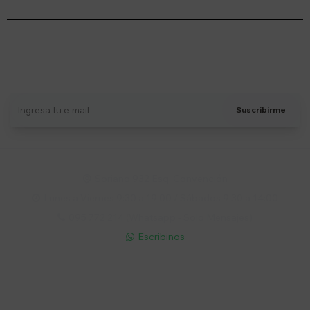
Suscríbete a nuestro newsletter
Recibí ofertas, novedades y más
Suscribirme
Soriano 932 Esq. Convención

Lunes a Viernes 9:30 a 19:00 / Sábados 9:30 a 14:00

095 772 214 (Whatsapp - Solo Mensajes)

Escribinos

Cuenta
Empresa