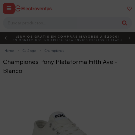


¡ENVÍOS GRATIS EN COMPRAS MAYORES A $2000!
DEBUT
ACTIVÁ EL CÓDIGO
EN MONTEVIDEO, NO APLICA PARA ENVÍOS EXPRESS NI FLASH
Home
Catálogo
Championes
Championes Pony Plataforma Fifth Ave -
Blanco