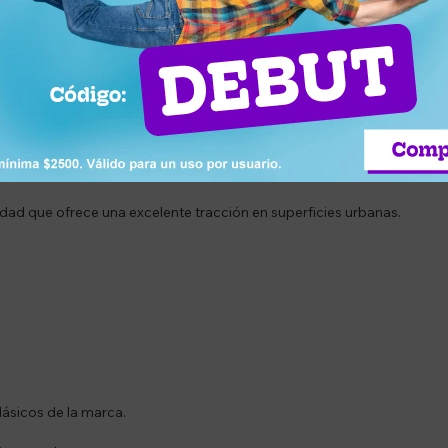
nspirado en las canchas que nunca pasa de moda y se adapta a cualqui
to entre un calzado deportivo y un zapato de uso diario.
lta resistencia y costuras reforzadas para soportar el desgaste cotid
a y cuello suave que reducen el impacto al caminar.
idad que ofrece una excelente tracción en superficies urbanas.
lásicos de la marca.