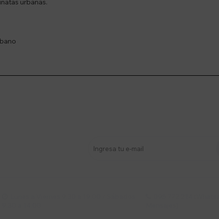
inatas urbanas.
rbano
stro newsletter
s y más
Lunes a Viernes 9:30 a 19:00 / Sábados
095 772 214 (Whatsa


9:30 a 14:00
Mensajes)