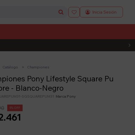

L CÓDIGO
Catálogo
Championes
iones Pony Lifestyle Square Pu
re - Blanco-Negro
UAREPUM31-SGSQUAREPUM31
Pony
90
5
2.461
y