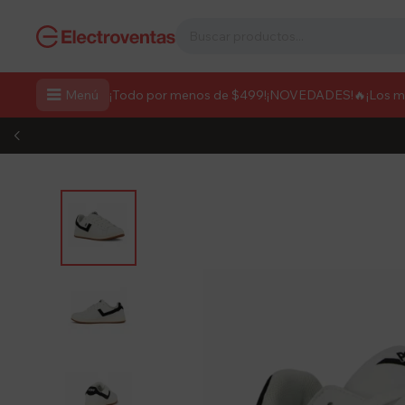

Menú
¡Todo por menos de $499!
¡NOVEDADES!
🔥¡Los 