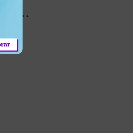
er look urbano.
iano.