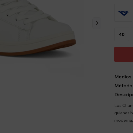
40
Medios 
Métodos
Descrip
Los Champ
quienes b
moderna.