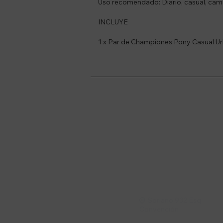
Uso recomendado: Diario, casual, cam
INCLUYE
1 x Par de Championes Pony Casual U
Suscríbete a nue
Recibí ofertas, novedade
Soriano 932 Esq.

Convención