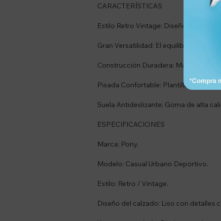
CARACTERÍSTICAS
Estilo Retro Vintage: Diseño clásico i
Gran Versatilidad: El equilibrio perfec
Construcción Duradera: Materiales de a
Pisada Confortable: Plantilla acolchad
Suela Antideslizante: Goma de alta cal
ESPECIFICACIONES
Marca: Pony.
Modelo: Casual Urbano Deportivo.
Estilo: Retro / Vintage.
Diseño del calzado: Liso con detalles c