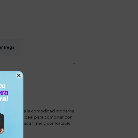
entrega

sin renunciar a la comodidad moderna.
nte versátil, ideal para combinar con
tizan una pisada firme y confortable