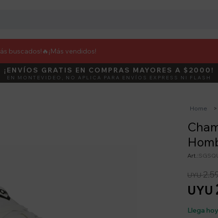
más buscados!🔥
¡Más vendidos!
¡ENVÍOS GRATIS EN COMPRAS MAYORES A $2000!
DEBUT
ACTIVÁ E
EN MONTEVIDEO, NO APLICA PARA ENVÍOS EXPRESS NI FLASH
Home
Champ
Homb
SGSQ
2.5
UYU
UYU
Llega ho