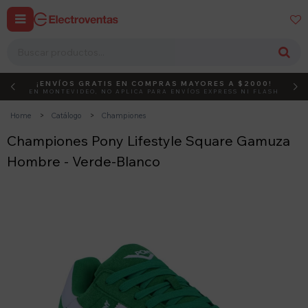


¡ENVÍOS GRATIS EN COMPRAS MAYORES A $2000!
DEBUT
ACTIVÁ EL CÓDIGO
EN MONTEVIDEO, NO APLICA PARA ENVÍOS EXPRESS NI FLASH
Home
Catálogo
Championes
Championes Pony Lifestyle Square Gamuza
Hombre - Verde-Blanco