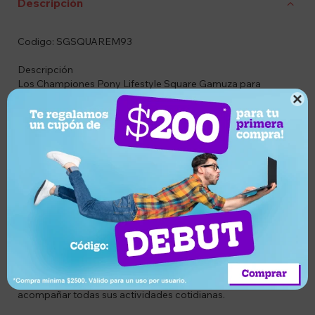
Descripción
Codigo: SGSQUAREM93
Descripción
Los Championes Pony Lifestyle Square Gamuza para
Hombre combinan un diseño clásico con detalles modernos,

ofreciendo un calzado ideal para el uso diario. Su
combinación de colores verde y blanco aporta un estilo
urbano y versátil, perfecto para complementar diferentes
looks casuales.
Confeccionados con una capellada de gamuza de alta
calidad, brindan un acabado elegante, resistente y
confortable. Su interior de tela favorece la comodidad
durante toda la jornada, mientras que la suela de goma
proporciona una excelente tracción, estabilidad y
durabilidad. El ajuste mediante cordones asegura un calce
firme y personalizado.
Ideales para quienes buscan un calzado cómodo, con
personalidad y el estilo característico de Pony para
acompañar todas sus actividades cotidianas.