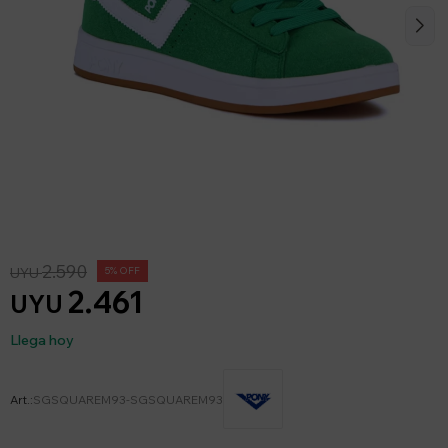
2.590
UYU
5
2.461
UYU
Llega hoy
SGSQUAREM93-SGSQUAREM93