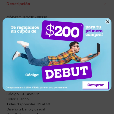
Descripción
CÓDIGO: SGCF1495335

DESCRIPCIÓN DEL PRODUCTO:
Championes Pony Casual White color blanco, diseñados
para ofrecer comodidad y un estilo clásico que se adapta a
cualquier ocasión. Su diseño versátil los convierte en el
complemento ideal para el uso diario, combinando
fácilmente con diferentes looks y brindando confort durante
toda la jornada.
ESPECIFICACIONES:
Marca: Pony
Modelo: Casual White
Código: CF1495335
Color: Blanco
Talles disponibles: 35 al 40
Diseño urbano y casual