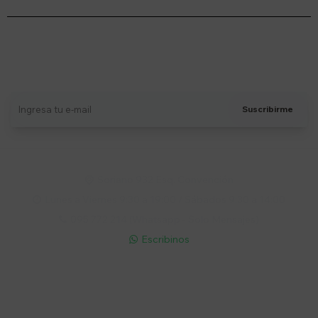
Suscríbete a nuestro newsletter
Recibí ofertas, novedades y más
Suscribirme
Soriano 932 Esq. Convención

Lunes a Viernes 9:30 a 19:00 / Sábados 9:30 a 14:00

095 772 214 (Whatsapp - Solo Mensajes)

Escribinos

Cuenta
Empresa