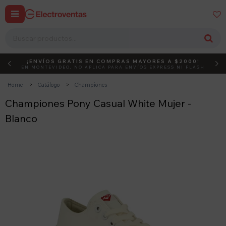


¡ENVÍOS GRATIS EN COMPRAS MAYORES A $2000!
DEBUT
ACTIVÁ EL CÓDIGO
EN MONTEVIDEO, NO APLICA PARA ENVÍOS EXPRESS NI FLASH
Home
Catálogo
Championes
Championes Pony Casual White Mujer -
Blanco