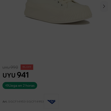
990
UYU
5
941
UYU
Llega en 2 horas
SGCF14953-SGCF14953