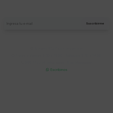
Suscríbete a nuestro newsletter
Recibí ofertas, novedades y más
Suscribirme
Soriano 932 Esq. Convención

Lunes a Viernes 9:30 a 19:00 / Sábados 9:30 a 14:00

095 772 214 (Whatsapp - Solo Mensajes)

Escribinos

Cuenta
Empresa
Compra