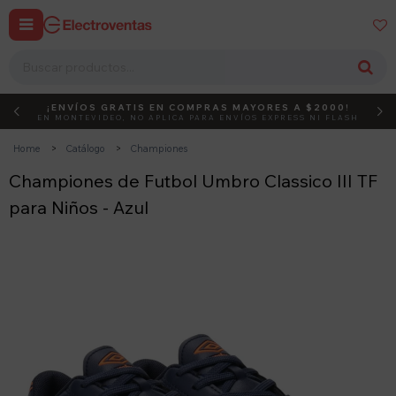


¡ENVÍOS GRATIS EN COMPRAS MAYORES A $2000!
DEBUT
ACTIVÁ EL CÓDIGO
EN MONTEVIDEO, NO APLICA PARA ENVÍOS EXPRESS NI FLASH
Home
Catálogo
Championes
Championes de Futbol Umbro Classico III TF
para Niños - Azul