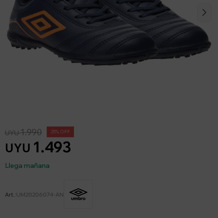
1.990
UYU
25
1.493
UYU
Llega mañana
UM20206074-AN