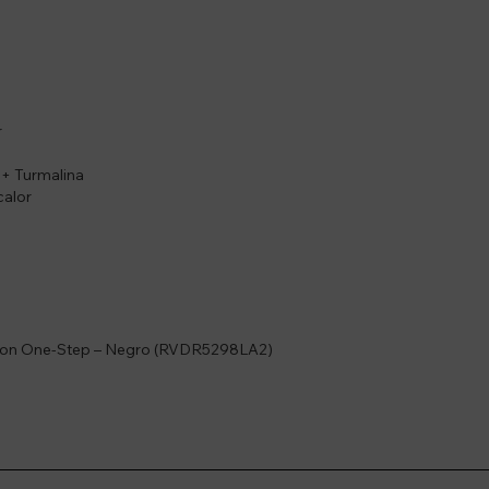
r
o + Turmalina
calor
evlon One-Step – Negro (RVDR5298LA2)