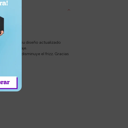
nos tiempo. Su diseño actualizado
levar de viaje.
ta brillo y disminuye el frizz. Gracias
definición.