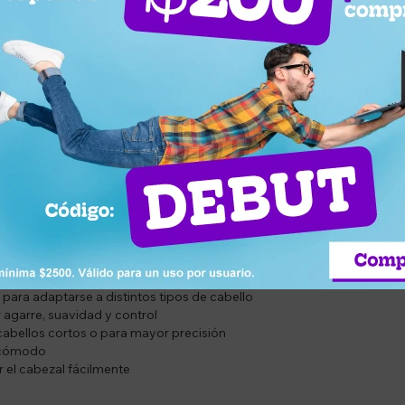
a herramienta ideal para secar, alisar y dar volumen al cabello en me
 más fácil de transportar y guardar, perfecto para uso diario o para l
na y titanio distribuye el calor de manera uniforme, reduce el daño, apor
s mixtas de jabalí y nylon, permite estilizar con suavidad, control y 
table y fácil de guardar
INA: protección, brillo y menos frizz
 para adaptarse a distintos tipos de cabello
r agarre, suavidad y control
cabellos cortos o para mayor precisión
 cómodo
r el cabezal fácilmente