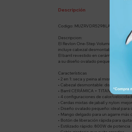
Descripción
Codigo: MUZRVDR5298LA2AV1
Descripcion:
El Revlon One-Step Volumizer Plus es l
incluye cabezal desmontable, haciéndolo
El barril revestido en cerámica, turmali
a su diseño ovalado pequeño y sus cerda
Características
• 2 en 1: seca y peina al mismo tiempo
• Cabezal desmontable: diseño más por
• Barril CERÁMICA + TITANIO + TURMAL
• 4 configuraciones de calor/velocidad
• Cerdas mixtas de jabalí y nylon: mejo
• Diseño ovalado pequeño: ideal para 
• Mango delgado para un agarre más
• Botón de liberación rápida para quita
• Estilizado rápido: 800W de potencia
• Cable giratorio que evita enredos