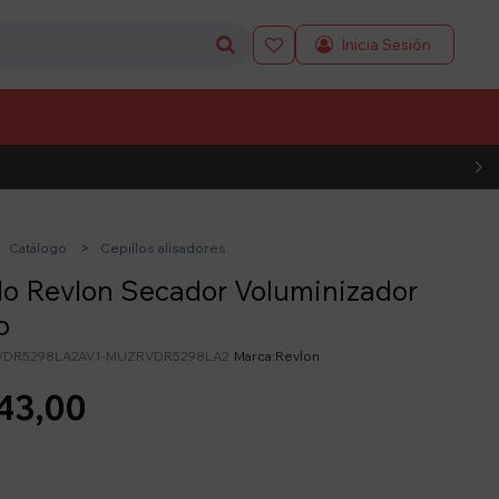

L CÓDIGO
Catálogo
Cepillos alisadores
lo Revlon Secador Voluminizador
o
DR5298LA2AV1-MUZRVDR5298LA2
Revlon
43,00
y