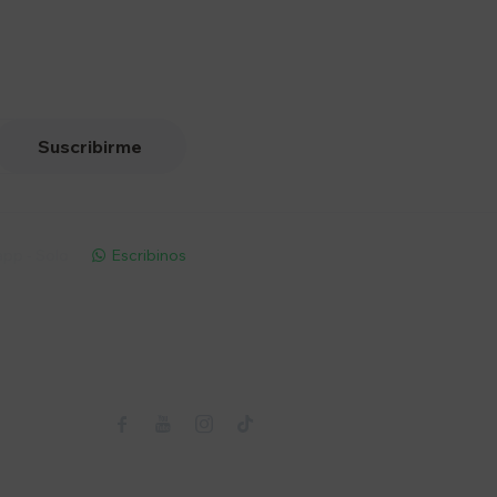
Suscribirme
pp - Solo
Escribinos

Seguinos


