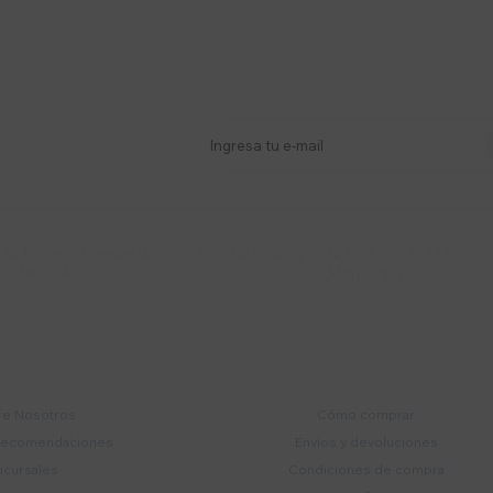
stro newsletter
s y más
Lunes a Viernes 9:30 a 19:00 / Sábados
095 772 214 (Whatsa


9:30 a 14:00
Mensajes)
mpresa
Compra
e Nosotros
Cómo comprar
recomendaciones
Envíos y devoluciones
ucursales
Condiciones de compra