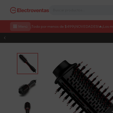

Menú
¡Todo por menos de $499!
¡NOVEDADES!
🔥¡Los 