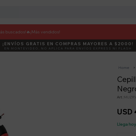
más buscados!🔥
¡Más vendidos!
¡ENVÍOS GRATIS EN COMPRAS MAYORES A $2000!
DEBUT
ACTIVÁ E
EN MONTEVIDEO, NO APLICA PARA ENVÍOS EXPRESS NI FLASH
Home
Cepil
Negr
MUZRV
USD
Llega ho