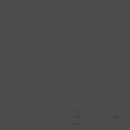
Suscríbete a nue
Recibí ofertas, novedade
Soriano 932 Esq.

Convención
Cuenta
E
Mi cuenta
Sobr
Mis compras
Nuestras 
Favoritos
S