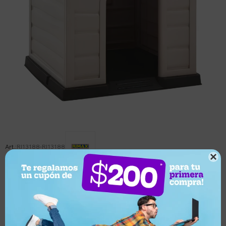
RI13188-RI13188

Este artículo está agotado.