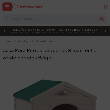


¡ENVÍOS GRATIS EN COMPRAS MAYORES A $2000!
DEBUT
ACTIVÁ EL CÓDIGO
EN MONTEVIDEO, NO APLICA PARA ENVÍOS EXPRESS NI FLASH
Home
Catálogo
Casas de perros
Casa Para Perros pequeños Rimax techo
verde paredes Beige