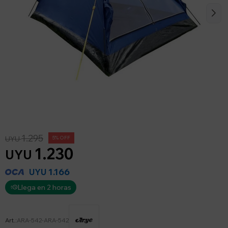
1.295
UYU
5
1.230
UYU
1.166
UYU
Llega en 2 horas
ARA-542-ARA-542