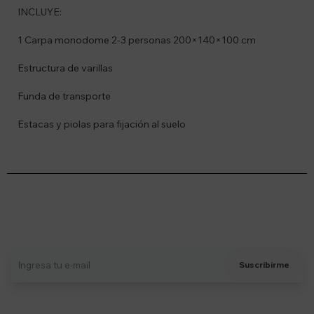
INCLUYE:
1 Carpa monodome 2-3 personas 200×140×100 cm
Estructura de varillas
Funda de transporte
Estacas y piolas para fijación al suelo
Suscríbete a nuestro newsletter
Recibí ofertas, novedades y más
Suscribirme