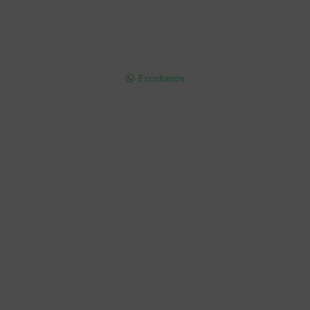
Soriano 932 Esq. Convención

Lunes a Viernes 9:30 a 19:00 / Sábados 9:30 a 14:00

095 772 214 (Whatsapp - Solo Mensajes)

Escribinos

Cuenta
Empresa
Compra
Seguinos