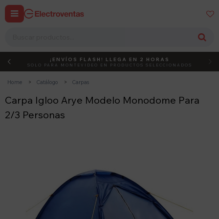


¡ENVÍOS FLASH! LLEGA EN 2 HORAS
DEBUT
ACTIVÁ EL CÓDIGO
SOLO PARA MONTEVIDEO EN PRODUCTOS SELECCIONADOS
Home
Catálogo
Carpas
Carpa Igloo Arye Modelo Monodome Para
2/3 Personas