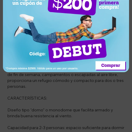
Devolución o
Garantía de
Compra segura
cambio
entrega
Descripción
CÓDIGO PRODUCTO: ARA-542
DESCRIPCIÓN:
Carpa tipo monodome para 2-3 personas, de tamaño medio,
con dimensiones de 200 × 140 × 100 cm. Ideal para salidas
de fin de semana, campamentos o escapadas al aire libre,
proporciona un refugio cómodo y compacto para dos o tres
personas.
CARACTERÍSTICAS:
Diseño tipo “domo” o monodome que facilita armado y
brinda buena resistencia al viento.
Capacidad para 2-3 personas: espacio suficiente para dormir