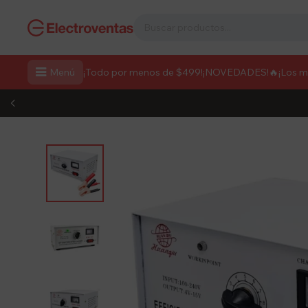

Menú
¡Todo por menos de $499!
¡NOVEDADES!
🔥¡Los 