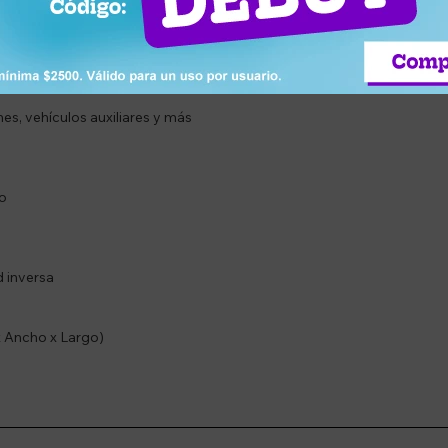
ridad inversa
 corriente continua
es, vehículos auxiliares y más
co
d inversa
 x Ancho x Largo)