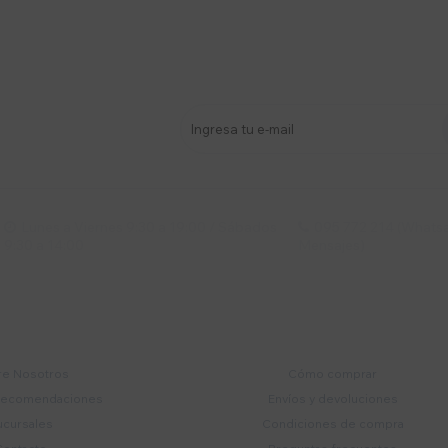
stro newsletter
s y más
Lunes a Viernes 9:30 a 19:00 / Sábados
095 772 214 (Whatsa


9:30 a 14:00
Mensajes)
mpresa
Compra
e Nosotros
Cómo comprar
recomendaciones
Envíos y devoluciones
ucursales
Condiciones de compra