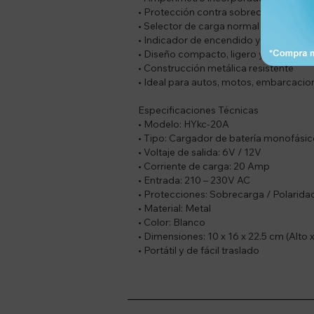
• Protección contra sobrecarga y pola
• Selector de carga normal o rápida
• Indicador de encendido y pantalla de
• Diseño compacto, ligero y portátil
• Construcción metálica resistente
• Ideal para autos, motos, embarcacion
Especificaciones Técnicas
• Modelo: HYkc-20A
• Tipo: Cargador de batería monofási
• Voltaje de salida: 6V / 12V
• Corriente de carga: 20 Amp
• Entrada: 210 – 230V AC
• Protecciones: Sobrecarga / Polarida
• Material: Metal
• Color: Blanco
• Dimensiones: 10 x 16 x 22.5 cm (Alto
• Portátil y de fácil traslado