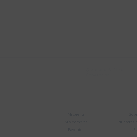
Suscríbete a nue
Recibí ofertas, novedade
Soriano 932 Esq.

Convención
Cuenta
E
Mi cuenta
Sobr
Mis compras
Nuestras 
Favoritos
S