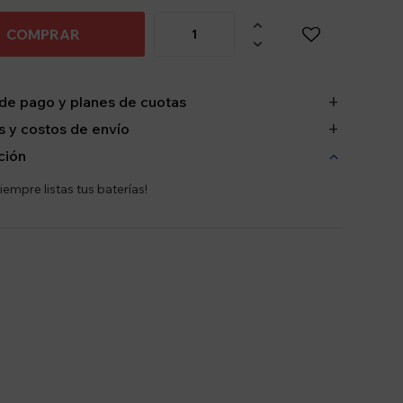

COMPRAR

de pago y planes de cuotas
 y costos de envío
ción
iempre listas tus baterías!