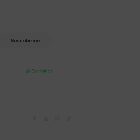
Suscribirme
pp - Solo
Escribinos

Seguinos


