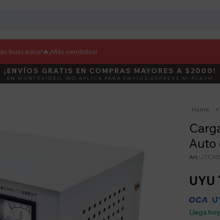
más buscados!🔥
¡Más vendidos!
¡ENVÍOS GRATIS EN COMPRAS MAYORES A $2000!
DEBUT
ACTIVÁ E
EN MONTEVIDEO, NO APLICA PARA ENVÍOS EXPRESS NI FLASH
Home
Carga
Auto
JTCAR
UYU
U
Llega ho