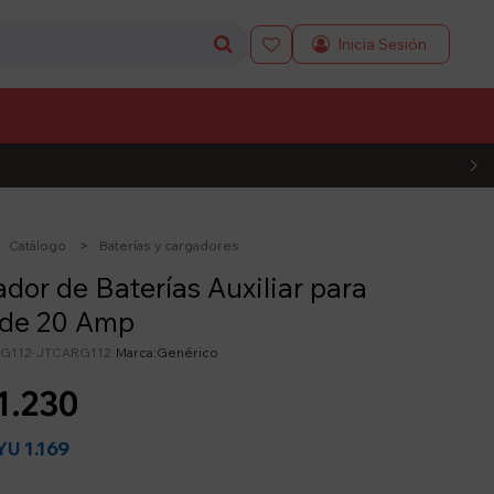

L CÓDIGO
Catálogo
Baterías y cargadores
dor de Baterías Auxiliar para
 de 20 Amp
G112-JTCARG112
Genérico
1.230
1.169
YU
y