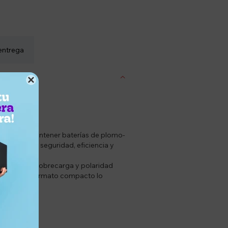
entrega

 cargar y mantener baterías de plomo-
or combina seguridad, eficiencia y
ada contra sobrecarga y polaridad
stente y su formato compacto lo