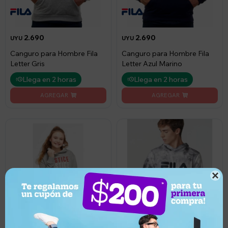
2.690
2.690
UYU
UYU
Canguro para Hombre Fila
Canguro para Hombre Fila
Letter Gris
Letter Azul Marino
Llega en 2 horas
Llega en 2 horas
