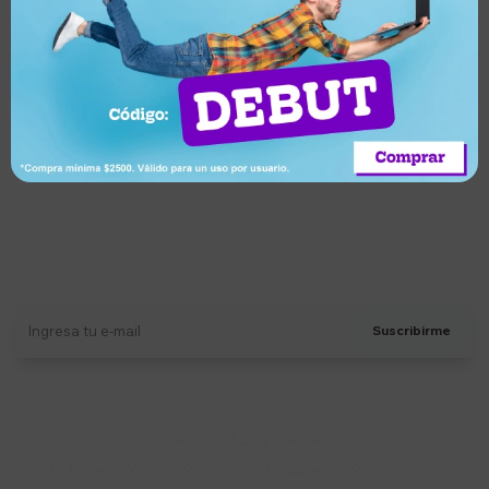
1.419
3.760
UYU
UYU
Canguro para niña Justice -
Canguro para Hombre Fila
Azul cielo
Letter Sky Blanco/Negro
Llega en 2 horas
Llega en 2 horas
Suscríbete a nuestro newsletter
Recibí ofertas, novedades y más
Suscribirme
Soriano 932 Esq. Convención

Lunes a Viernes 9:30 a 19:00 / Sábados 9:30 a 14:00
