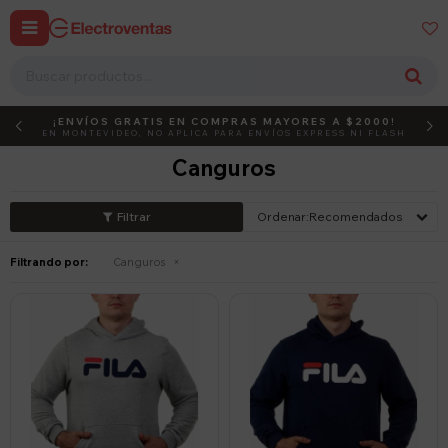


¡ENVÍOS GRATIS EN COMPRAS MAYORES A $2000!
DEBUT
ACTIVÁ EL CÓDIGO
EN MONTEVIDEO, NO APLICA PARA ENVÍOS EXPRESS NI FLASH
Canguros
Recomendados
Filtrando por:
Canguros