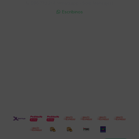
095 772 214 (Whatsapp - Solo Mensajes)

Escribinos

Cuenta
Empresa
Compra
Seguinos