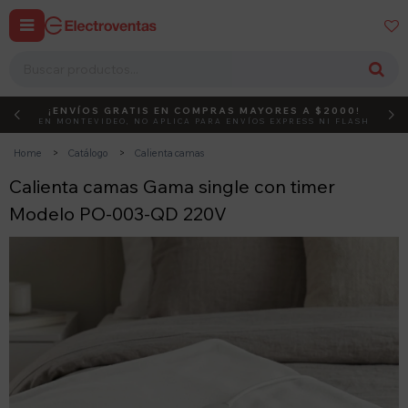


¡ENVÍOS GRATIS EN COMPRAS MAYORES A $2000!
DEBUT
ACTIVÁ EL CÓDIGO
EN MONTEVIDEO, NO APLICA PARA ENVÍOS EXPRESS NI FLASH
Home
Catálogo
Calienta camas
Calienta camas Gama single con timer
Modelo PO-003-QD 220V