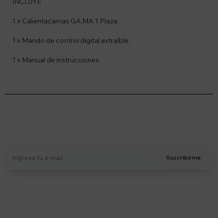
INCLUYE
1 x Calientacamas GA.MA 1 Plaza.
1 x Mando de control digital extraíble.
1 x Manual de instrucciones.
Suscríbete a nuestro newsletter
Recibí ofertas, novedades y más
Suscribirme
Soriano 932 Esq. Convención
