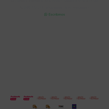
Lunes a Viernes 9:30 a 19:00 / Sábados 9:30 a 14:00

095 772 214 (Whatsapp - Solo Mensajes)

Escribinos

Cuenta
Empresa
Compra
Seguinos