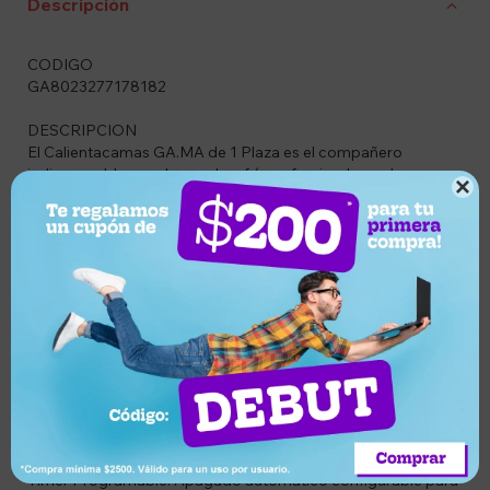
Descripción
CODIGO
GA8023277178182
DESCRIPCION
El Calientacamas GA.MA de 1 Plaza es el compañero
indispensable para las noches frías, ofreciendo un descanso

cálido y confortable desde el primer momento. Fabricado en
poliéster de alta calidad, este calientacamas cuenta con un
sistema de control avanzado que permite elegir entre 8
niveles de temperatura. Su tecnología de seguridad
garantiza un uso tranquilo, mientras que su temporizador
integrado permite programar el apagado automático,
asegurando eficiencia energética y confort personalizado.
CARACTERISTICAS
8 Niveles de Calor: Amplio rango de temperaturas para
encontrar el punto exacto de confort.
Timer Programable: Apagado automático configurable para