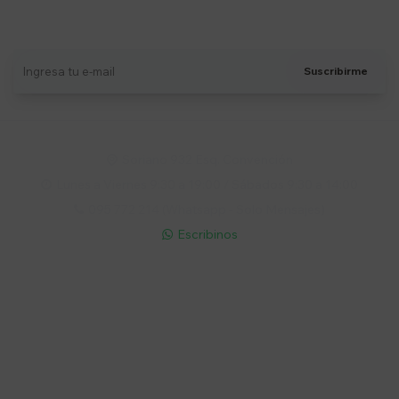
Recibí ofertas, novedades y más
Suscribirme
Soriano 932 Esq. Convención

Lunes a Viernes 9:30 a 19:00 / Sábados 9:30 a 14:00

095 772 214 (Whatsapp - Solo Mensajes)

Escribinos

Cuenta
Empresa
Compra