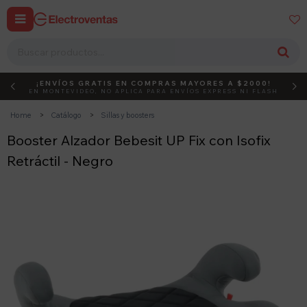


¡ENVÍOS GRATIS EN COMPRAS MAYORES A $2000!
DEBUT
ACTIVÁ EL CÓDIGO
EN MONTEVIDEO, NO APLICA PARA ENVÍOS EXPRESS NI FLASH
Home
Catálogo
Sillas y boosters
Booster Alzador Bebesit UP Fix con Isofix
Retráctil - Negro