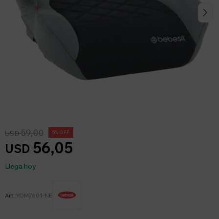
59,00
USD
5
56,05
USD
Llega hoy
YOM7601-NE