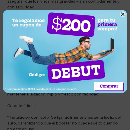
asegurar que los niños más grandes viajen cómodamente y
con seguridad.

Liviano y fácil de instalar, este booster se adapta
perfectamente a las necesidades de familias modernas,
ofreciendo flexibilidad y tranquilidad en cada trayecto.
- Seguridad mejorada: El sistema Isofix garantiza una fijación
segura y firme, evitando movimientos indeseados del
booster cuando no está en uso.
- Comodidad para niños grandes: Diseñado para ofrecer el
soporte necesario y un viaje cómodo para niños mayores.
- Facilidad de instalación: Con el indicador de color, los
padres pueden asegurarse de que el booster esté
correctamente instalado cada vez.
- Practicidad y limpieza: El tapiz desmontable permite
mantener el alzador limpio y fresco con facilidad.
Características:
* Instalación con Isofix: Se fija fácilmente al sistema Isofix del
auto, garantizando que el booster no quede suelto cuando
no esté en uso.