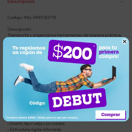
Descripción
Codigo: ING-HRRTB2715
Descripcion:
Transportá y organizá tus herramientas de manera práctica,
segura y profesional con el bolso valija rígido INGCO

HRRTB2715. Diseñado para trabajos exigentes, cuenta con
estructura reforzada, ruedas resistentes y mango
telescópico para facilitar el traslado incluso con carga
pesada.
Su amplio espacio interior y múltiples bolsillos permiten
mantener todas tus herramientas ordenadas y siempre al
alcance. Ideal para técnicos, electricistas, mecánicos,
instaladores y profesionales que necesitan movilidad y
resistencia en el día a día.
Características
• Marca: INGCO
• Modelo: HRRTB2715
• Diseño tipo valija con ruedas
• Estructura rígida reforzada