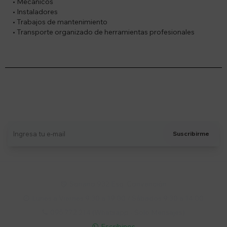
• Mecánicos
• Instaladores
• Trabajos de mantenimiento
• Transporte organizado de herramientas profesionales
Suscríbete a nuestro newsletter
Recibí ofertas, novedades y más
Suscribirme
Soriano 932 Esq. Convención

Lunes a Viernes 9:30 a 19:00 / Sábados 9:30 a 14:00

095 772 214 (Whatsapp - Solo Mensajes)

Escribinos
