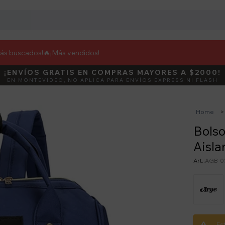
más buscados!🔥
¡Más vendidos!
¡ENVÍOS GRATIS EN COMPRAS MAYORES A $2000!
DEBUT
ACTIVÁ E
EN MONTEVIDEO, NO APLICA PARA ENVÍOS EXPRESS NI FLASH
Home
Bolso
Aisla
AGB-0
Es