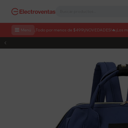

Menú
¡Todo por menos de $499!
¡NOVEDADES!
🔥¡Los 