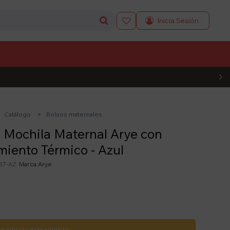

L CÓDIGO
Catálogo
Bolsos maternales
 Mochila Maternal Arye con
miento Térmico - Azul
37-AZ
Arye
te artículo está agotado.