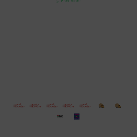
Escribinos

Cuenta
Empresa
Compra
Seguinos
© Copyright 2026 / Electroventas