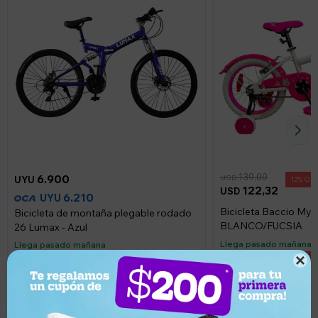
139,00
6.900
USD
UYU
12
122,32
USD
6.210
UYU
Bicicleta Baccio Mys
Bicicleta de montaña plegable rodado
BLANCO/FUCSIA
26 Lumax - Azul
Llega pasado mañana
Llega pasado mañana
