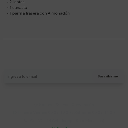
• 2 llantas
• 1 canasta
• 1 parrilla trasera con Almohadón
Suscríbete a nuestro newsletter
Recibí ofertas, novedades y más
Suscribirme
Soriano 932 Esq. Convención

Lunes a Viernes 9:30 a 19:00 / Sábados 9:30 a 14:00

095 772 214 (Whatsapp - Solo Mensajes)
