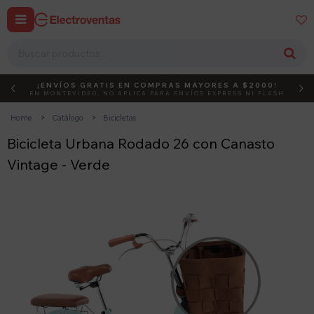


¡ENVÍOS GRATIS EN COMPRAS MAYORES A $2000!
DEBUT
ACTIVÁ EL CÓDIGO
EN MONTEVIDEO, NO APLICA PARA ENVÍOS EXPRESS NI FLASH
Home
Catálogo
Bicicletas
Bicicleta Urbana Rodado 26 con Canasto
Vintage - Verde