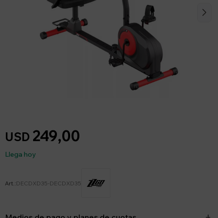
249,00
USD
Llega hoy
DECDXD35-DECDXD35
Medios de pago y planes de cuotas