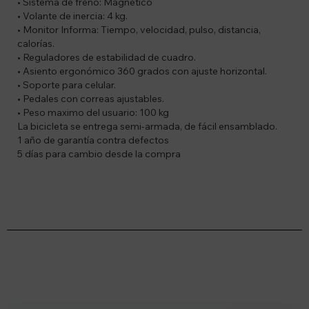
• Sistema de freno: Magnético
• Volante de inercia: 4 kg.
• Monitor Informa: Tiempo, velocidad, pulso, distancia,
calorías.
• Reguladores de estabilidad de cuadro.
• Asiento ergonómico 360 grados con ajuste horizontal.
• Soporte para celular.
• Pedales con correas ajustables.
• Peso maximo del usuario: 100 kg
La bicicleta se entrega semi-armada, de fácil ensamblado.
1 año de garantía contra defectos
5 días para cambio desde la compra
Suscríbete a nuestro newsletter
Recibí ofertas, novedades y más