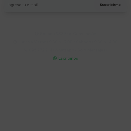
Suscribirme
Soriano 932 Esq. Convención

Lunes a Viernes 9:30 a 19:00 / Sábados 9:30 a 14:00

095 772 214 (Whatsapp - Solo Mensajes)

Escribinos

Cuenta
Empresa
Compra
Seguinos