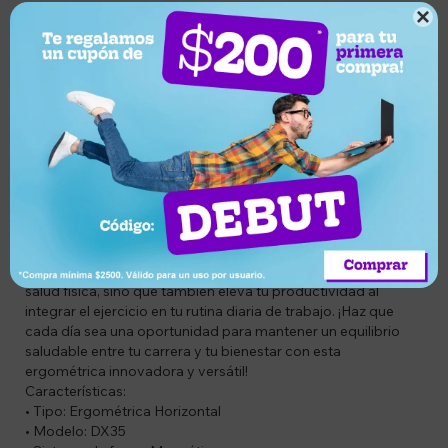

CODIGO: DECDXD35
DESCRIPCIÓN DEL PRODUCTO:
¡Transforma tu jornada laboral con la Ergométrica Horizontal
ZZGO DX35!
Diseñada para integrarse perfectamente en tu espacio de
trabajo, esta ergométrica horizontal te permite mantener un
estilo de vida activo mientras cumples con tus
responsabilidades laborales.
La Ergométrica Horizontal ZZGO DX35 no solo mejora tu
salud física, sino que también eleva tu productividad al
integrar el ejercicio en tu rutina diaria de trabajo. ¡Haz que
cada día sea una oportunidad para mantener un equilibrio
saludable entre tu carrera y tu bienestar con esta
ergométrica innovadora y versátil!
Características:
• Tipo: Ergométrica Horizontal
• Modelo: DX35