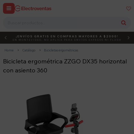


¡ENVÍOS GRATIS EN COMPRAS MAYORES A $2000!
DEBUT
ACTIVÁ EL CÓDIGO
EN MONTEVIDEO, NO APLICA PARA ENVÍOS EXPRESS NI FLASH
Home
Catálogo
Bicicletas ergométricas
Bicicleta ergométrica ZZGO DX35 horizontal
con asiento 360