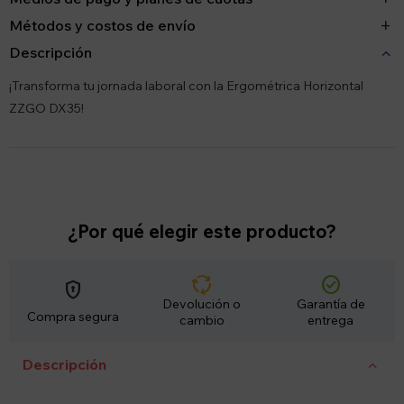
Métodos y costos de envío
Descripción
¡Transforma tu jornada laboral con la Ergométrica Horizontal
ZZGO DX35!
¿Por qué elegir este producto?
cycle
check_circle
encrypted
Devolución o
Garantía de
Compra segura
cambio
entrega
Descripción