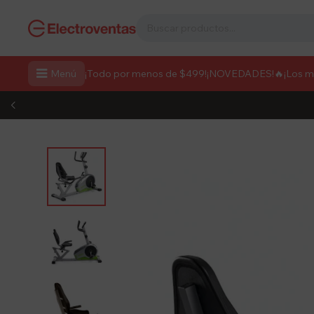

Menú
¡Todo por menos de $499!
¡NOVEDADES!
🔥¡Los 