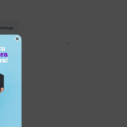
entrega
