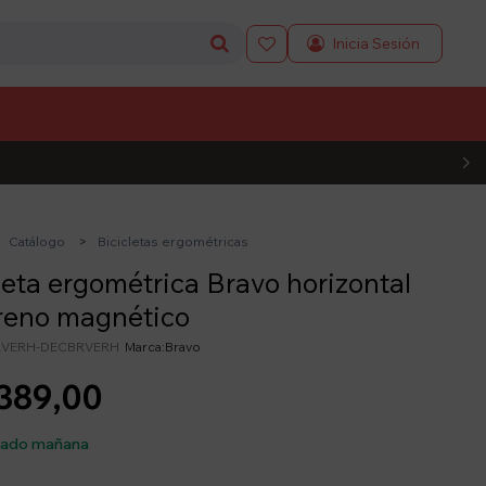

L CÓDIGO
Catálogo
Bicicletas ergométricas
leta ergométrica Bravo horizontal
reno magnético
VERH-DECBRVERH
Bravo
389,00
sado mañana