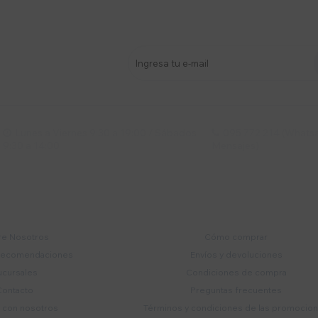
stro newsletter
s y más
Lunes a Viernes 9:30 a 19:00 / Sábados
095 772 214 (Whatsa


9:30 a 14:00
Mensajes)
mpresa
Compra
e Nosotros
Cómo comprar
recomendaciones
Envíos y devoluciones
ucursales
Condiciones de compra
Contacto
Preguntas frecuentes
a con nosotros
Términos y condiciones de las promocio