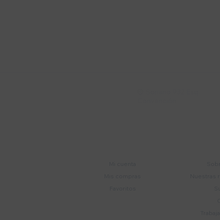
Suscríbete a nue
Recibí ofertas, novedade
Soriano 932 Esq.

Convención
Cuenta
E
Mi cuenta
Sobr
Mis compras
Nuestras 
Favoritos
S
Trabaj