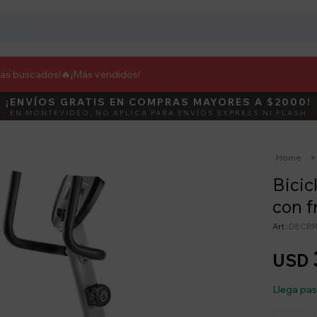
más buscados!🔥
¡Más vendidos!
¡ENVÍOS GRATIS EN COMPRAS MAYORES A $2000!
DEBUT
ACTIVÁ E
EN MONTEVIDEO, NO APLICA PARA ENVÍOS EXPRESS NI FLASH
Home
Bicic
con f
DECBR
USD
Llega pa