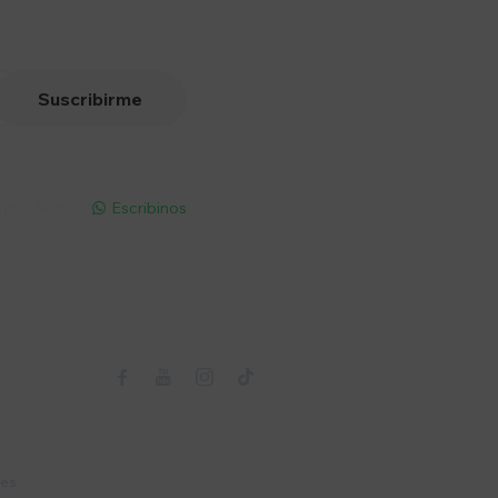
Suscribirme
pp - Solo
Escribinos

Seguinos



nes