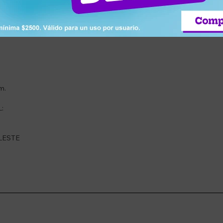
al.
m.
:
ELESTE