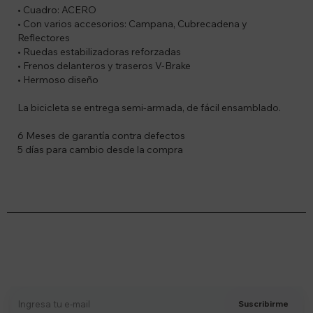
• Cuadro: ACERO
• Con varios accesorios: Campana, Cubrecadena y
Reflectores
• Ruedas estabilizadoras reforzadas
• Frenos delanteros y traseros V-Brake
• Hermoso diseño
La bicicleta se entrega semi-armada, de fácil ensamblado.
6 Meses de garantía contra defectos
5 días para cambio desde la compra
Suscríbete a nuestro newsletter
Recibí ofertas, novedades y más
Suscribirme