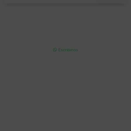
Soriano 932 Esq. Convención

Lunes a Viernes 9:30 a 19:00 / Sábados 9:30 a 14:00

095 772 214 (Whatsapp - Solo Mensajes)

Escribinos

Cuenta
Empresa
Compra
Seguinos