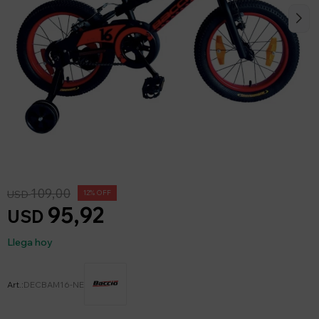
109,00
USD
12
95,92
USD
Llega hoy
DECBAM16-NE