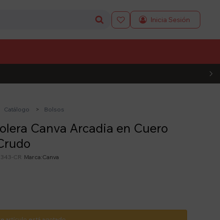

L CÓDIGO
Catálogo
Bolsos
olera Canva Arcadia en Cuero
Crudo
343-CR
Canva
te artículo está agotado.