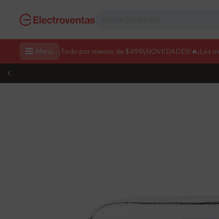

Menú
¡Todo por menos de $499!
¡NOVEDADES!
🔥¡Los 