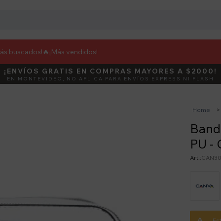
más buscados!🔥
¡Más vendidos!
¡ENVÍOS GRATIS EN COMPRAS MAYORES A $2000!
DEBUT
ACTIVÁ E
EN MONTEVIDEO, NO APLICA PARA ENVÍOS EXPRESS NI FLASH
Home
Band
PU - 
CAN30
Es