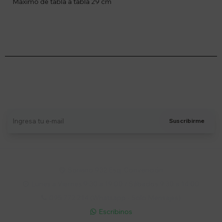
Máximo de tabla a tabla 29 cm
Suscríbete a nuestro newsletter
Recibí ofertas, novedades y más
Suscribirme
Soriano 932 Esq. Convención

Lunes a Viernes 9:30 a 19:00 / Sábados 9:30 a 14:00

095 772 214 (Whatsapp - Solo Mensajes)

Escribinos
