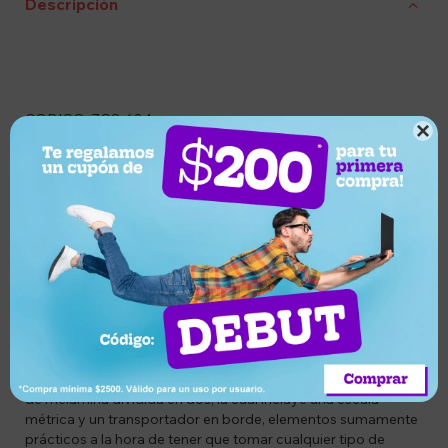
Descripción
CODIGO: ZGS-684

DESCRIPCIÓN DEL PRODUCTO:
El Banco trabajo plegable es la herramienta ideal como
complemento durante tus tareas domésticas. Este banco
multipropósito posee una estructura fabricada íntegramente
en metal, lo cual le otorga una capacidad de carga de hasta
100 kg, pudiendo de esta manera soportar el peso de
cualquier persona holgadamente, y siendo capaz de
brindarte una adecuada estabilidad para poder trabajar de
forma completamente segura.
Características: una de sus ventajas radica en su superficie
de melamina dividida en dos, la cual incluye una escala
métrica y un transportador en borde, elementos sumamente
prácticos a la hora de tener que tomar cualquier tipo de