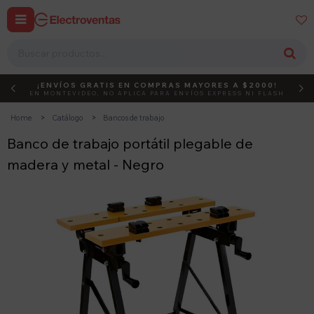


¡ENVÍOS GRATIS EN COMPRAS MAYORES A $2000!
DEBUT
ACTIVÁ EL CÓDIGO
EN MONTEVIDEO, NO APLICA PARA ENVÍOS EXPRESS NI FLASH
Home
Catálogo
Bancos de trabajo
Banco de trabajo portátil plegable de
madera y metal - Negro