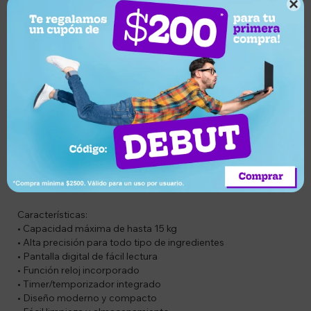

Descripción
Codigo: FE7730774001196
Descripción:
La balanza de cocina digital Cuori es el aliado perfecto para
lograr mediciones precisas en tus recetas diarias. Diseñada
con tecnología moderna, no solo te permite pesar
ingredientes con exactitud, sino que también incorpora
funciones prácticas como reloj y temporizador, ideal para
optimizar tus tiempos en la cocina. Su diseño compacto y
elegante se adapta a cualquier espacio, brindando
comodidad y eficiencia en cada uso.
Características:
• Capacidad máxima de hasta 15 kg
• Alta precisión para todo tipo de ingredientes
• Pantalla digital de fácil lectura
• Función reloj incorporado
• Timer/temporizador integrado
• Diseño moderno y compacto