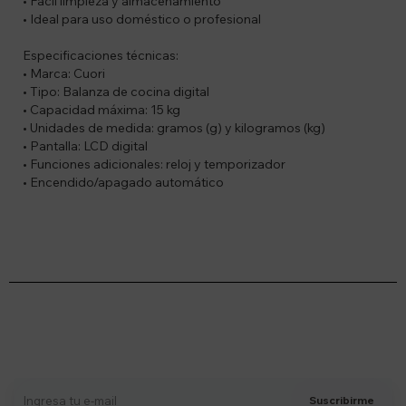
• Fácil limpieza y almacenamiento
• Ideal para uso doméstico o profesional
Especificaciones técnicas:
• Marca: Cuori
• Tipo: Balanza de cocina digital
• Capacidad máxima: 15 kg
• Unidades de medida: gramos (g) y kilogramos (kg)
• Pantalla: LCD digital
• Funciones adicionales: reloj y temporizador
• Encendido/apagado automático
Suscríbete a nuestro newsletter
Recibí ofertas, novedades y más
Suscribirme