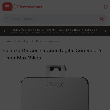


¡ENVÍOS GRATIS EN COMPRAS MAYORES A $2000!
DEBUT
ACTIVÁ EL CÓDIGO
EN MONTEVIDEO, NO APLICA PARA ENVÍOS EXPRESS NI FLASH
Home
Catálogo
Balanzas de cocina
Balanza De Cocina Cuori Digital Con Reloj Y
Timer Max 15kgs