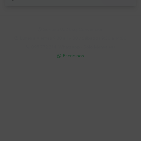
Soriano 932 Esq. Convención

Lunes a Viernes 9:30 a 19:00 / Sábados 9:30 a 14:00

095 772 214 (Whatsapp - Solo Mensajes)

Escribinos

Cuenta
Empresa
Compra
Seguinos