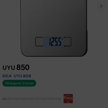
850
UYU
808
UYU
Llega en 2 horas
FE7730774001196-FE7730774001196