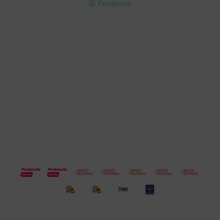
Escribinos

Cuenta
Empresa
Compra
Seguinos
© Copyright 2026 / Electroventas