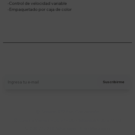
-Control de velocidad variable
-Empaquetado por caja de color
Suscríbete a nuestro newsletter
Recibí ofertas, novedades y más
Suscribirme
Soriano 932 Esq. Convención

Lunes a Viernes 9:30 a 19:00 / Sábados 9:30 a 14:00

095 772 214 (Whatsapp - Solo Mensajes)
