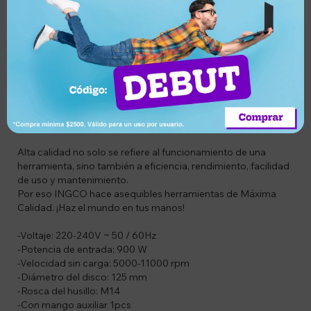
Descripción
CODIGO: ING-AG900285
DESCRIPCIÓN DEL PRODUCTO:
Alta calidad no solo se refiere al funcionamiento de una
herramienta, sino también a eficiencia, rendimiento, facilidad
de uso y mantenimiento.
Por eso INGCO hace asequibles herramientas de Máxima
Calidad. ¡Haz el mundo en tus manos!
-Voltaje: 220-240V ~ 50 / 60Hz
-Potencia de entrada: 900 W
-Velocidad sin carga: 5000-11000 rpm
-Diámetro del disco: 125 mm
-Rosca del husillo: M14
-Con mango auxiliar 1pcs