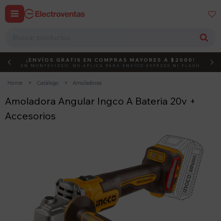


¡ENVÍOS GRATIS EN COMPRAS MAYORES A $2000!
DEBUT
ACTIVÁ EL CÓDIGO
EN MONTEVIDEO, NO APLICA PARA ENVÍOS EXPRESS NI FLASH
Home
Catálogo
Amoladoras
Amoladora Angular Ingco A Bateria 20v +
Accesorios