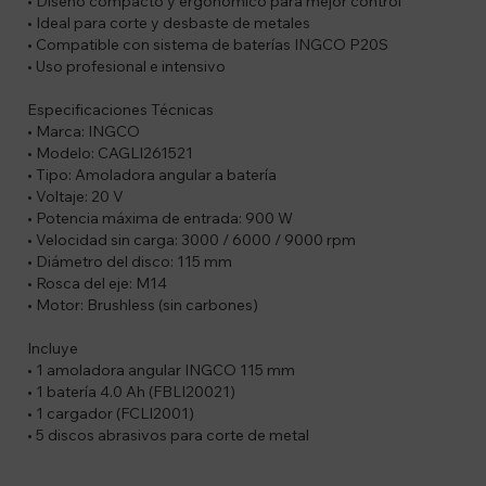
• Diseño compacto y ergonómico para mejor control
• Ideal para corte y desbaste de metales
• Compatible con sistema de baterías INGCO P20S
• Uso profesional e intensivo
Especificaciones Técnicas
• Marca: INGCO
• Modelo: CAGLI261521
• Tipo: Amoladora angular a batería
• Voltaje: 20 V
• Potencia máxima de entrada: 900 W
• Velocidad sin carga: 3000 / 6000 / 9000 rpm
• Diámetro del disco: 115 mm
• Rosca del eje: M14
• Motor: Brushless (sin carbones)
Incluye
• 1 amoladora angular INGCO 115 mm
• 1 batería 4.0 Ah (FBLI20021)
• 1 cargador (FCLI2001)
• 5 discos abrasivos para corte de metal