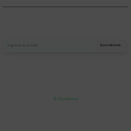
Suscríbete a nuestro newsletter
Recibí ofertas, novedades y más
Suscribirme
Soriano 932 Esq. Convención

Lunes a Viernes 9:30 a 19:00 / Sábados 9:30 a 14:00

095 772 214 (Whatsapp - Solo Mensajes)

Escribinos

Cuenta
Empresa