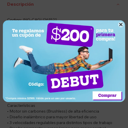
Descripción
Codigo: ING-CAGLI261521

Descripción
La amoladora angular INGCO a batería 20V es una
herramienta diseñada para ofrecer alto rendimiento,
potencia y movilidad en trabajos de corte y desbaste.
Gracias a su motor brushless (sin carbones), brinda mayor
eficiencia, menor mantenimiento y una vida útil prolongada,
siendo ideal para uso profesional e intensivo.
Su funcionamiento inalámbrico permite trabajar con total
libertad de movimiento, sin depender de cables, lo que
mejora la comodidad y la seguridad en todo tipo de
entornos. Es una excelente opción para tareas en metalurgia,
construcción y mantenimiento general.
Características
• Motor sin carbones (Brushless) de alta eficiencia
• Diseño inalámbrico para mayor libertad de uso
• 3 velocidades regulables para distintos tipos de trabajo