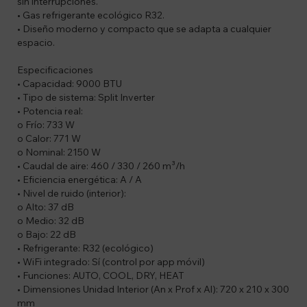
sin interrupciones.
• Gas refrigerante ecológico R32.
• Diseño moderno y compacto que se adapta a cualquier
espacio.
Especificaciones
• Capacidad: 9000 BTU
• Tipo de sistema: Split Inverter
• Potencia real:
o Frío: 733 W
o Calor: 771 W
o Nominal: 2150 W
• Caudal de aire: 460 / 330 / 260 m³/h
• Eficiencia energética: A / A
• Nivel de ruido (interior):
o Alto: 37 dB
o Medio: 32 dB
o Bajo: 22 dB
• Refrigerante: R32 (ecológico)
• WiFi integrado: Sí (control por app móvil)
• Funciones: AUTO, COOL, DRY, HEAT
• Dimensiones Unidad Interior (An x Prof x Al): 720 x 210 x 300
mm