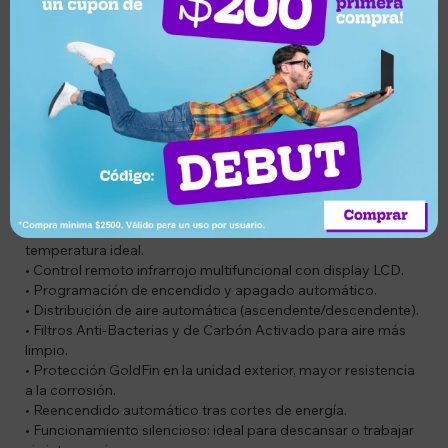
confort y el ahorro energético son prioridad.
Características
• Sistema Inverter: mantiene la temperatura estable con
menor consumo eléctrico.
• Alta eficiencia energética: Clase A/A (en frío y calor).
• Función Frío/Calor para climatizar todo el año.
• Conectividad WiFi (Smart): control total desde tu
dispositivo móvil.
• Modo DRY (deshumidificación): elimina el exceso de
humedad del ambiente.
• Modo AUTO (frío/calor): regula automáticamente la
temperatura ideal.
• Control remoto infrarrojo multifuncional con display LCD.
• Programación de encendido y apagado automático.
• Distribución de aire automática (ascendente/descendente).
• Filtros Anti-Bacterias y de Carbón Activado para aire más
limpio.
• Protección GoldFin en la unidad exterior, mayor resistencia
a la corrosión.
• Reencendido automático tras cortes de energía.
• Funcionamiento silencioso: ideal para descansar o trabajar