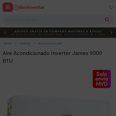


¡ENVÍOS GRATIS EN COMPRAS MAYORES A $2000!
DEBUT
ACTIVÁ EL CÓDIGO
EN MONTEVIDEO, NO APLICA PARA ENVÍOS EXPRESS NI FLASH
Home
Catálogo
Aire acondicionado
Aire Acondicionado Inverter James 9000
BTU