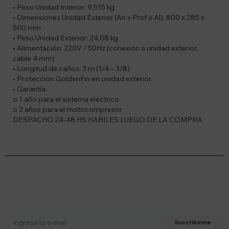
• Peso Unidad Interior: 9,515 kg
• Dimensiones Unidad Exterior (An x Prof x Al): 800 x 285 x
500 mm
• Peso Unidad Exterior: 24,08 kg
• Alimentación: 220V / 50Hz (conexión a unidad exterior,
cable 4 mm)
• Longitud de caños: 3 m (1/4 – 3/8)
• Protección GoldenFin en unidad exterior.
• Garantía:
o 1 año para el sistema eléctrico
o 2 años para el motocompresor
DESPACHO 24-48 HS HABILES LUEGO DE LA COMPRA
Suscríbete a nuestro newsletter
Recibí ofertas, novedades y más
Suscribirme