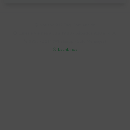
Soriano 932 Esq. Convención

Lunes a Viernes 9:30 a 19:00 / Sábados 9:30 a 14:00

095 772 214 (Whatsapp - Solo Mensajes)

Escribinos

Cuenta
Empresa
Compra
Seguinos