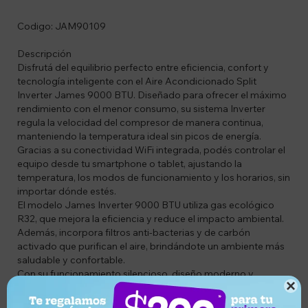
Codigo: JAM90109
Descripción
Disfrutá del equilibrio perfecto entre eficiencia, confort y
tecnología inteligente con el Aire Acondicionado Split
Inverter James 9000 BTU. Diseñado para ofrecer el máximo
rendimiento con el menor consumo, su sistema Inverter
regula la velocidad del compresor de manera continua,
manteniendo la temperatura ideal sin picos de energía.
Gracias a su conectividad WiFi integrada, podés controlar el
equipo desde tu smartphone o tablet, ajustando la
temperatura, los modos de funcionamiento y los horarios, sin
importar dónde estés.
El modelo James Inverter 9000 BTU utiliza gas ecológico
R32, que mejora la eficiencia y reduce el impacto ambiental.
Además, incorpora filtros anti-bacterias y de carbón
activado que purifican el aire, brindándote un ambiente más
saludable y confortable.
Con su funcionamiento silencioso, diseño moderno y
tecnología avanzada, este aire acondicionado es la opción

ideal para dormitorios, salas de estar u oficinas donde el