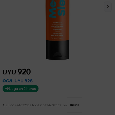
920
UYU
828
UYU
Llega en 2 horas
LO3474637339166-LO3474637339166