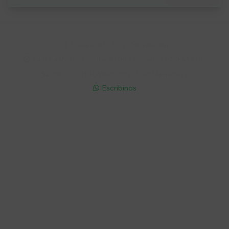
Soriano 932 Esq. Convención

Lunes a Viernes 9:30 a 19:00 / Sábados 9:30 a 14:00

095 772 214 (Whatsapp - Solo Mensajes)

Escribinos

Cuenta
Empresa
Compra
Seguinos