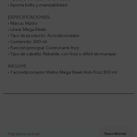
• Aporta brillo y manejabilidad
ESPECIFICACIONES:
• Marca: Matrix
• Línea: Mega Sleek
• Tipo de producto: Acondicionador
• Contenido: 300 ml
• Función principal: Control anti-frizz
• Tipo de cabello: Rebelde, con frizz o difícil de manejar
INCLUYE:
• 1 acondicionador Matrix Mega Sleek Anti-Frizz 300 ml
Suscríbete a nuestro newsletter
Recibí ofertas, novedades y más
Suscribirme