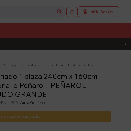

L CÓDIGO
Catálogo
Textiles de dormitorio
Acolchados
chado 1 plaza 240cm x 160cm
onal o Peñarol - PEÑAROL
UDO GRANDE
APN-11900
Genérico
te artículo está agotado.