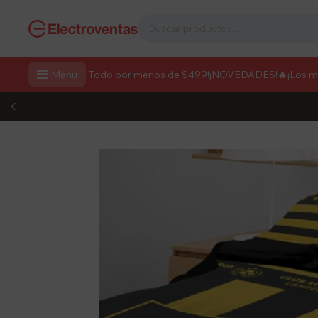

Menú
¡Todo por menos de $499!
¡NOVEDADES!
🔥¡Los 