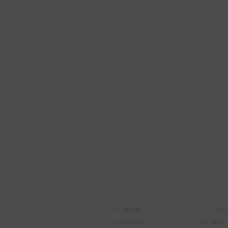
Suscríbete a nue
Recibí ofertas, novedade
Soriano 932 Esq.

Convención
Cuenta
E
Mi cuenta
Sobr
Mis compras
Nuestras 