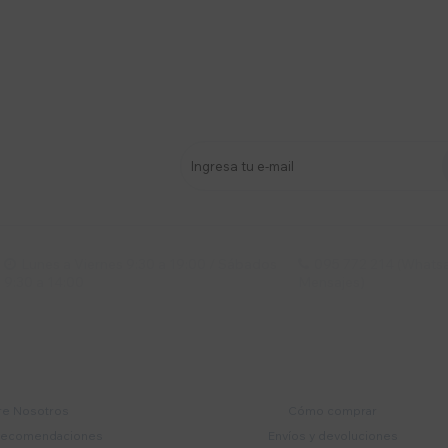
stro newsletter
s y más
Lunes a Viernes 9:30 a 19:00 / Sábados
095 772 214 (Whatsa


9:30 a 14:00
Mensajes)
mpresa
Compra
e Nosotros
Cómo comprar
recomendaciones
Envíos y devoluciones