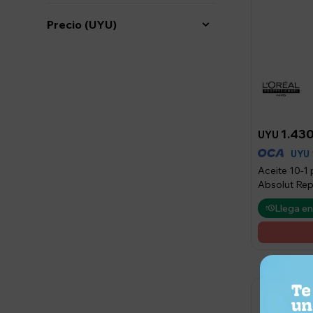
Precio
(UYU)
1.43
UYU
UYU
Aceite 10-1 
Absolut Rep
Llega en