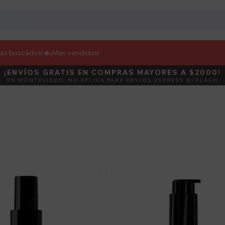
más buscados!🔥
¡Más vendidos!
¡ENVÍOS GRATIS EN COMPRAS MAYORES A $2000!
DEBUT
ACTIVÁ E
EN MONTEVIDEO, NO APLICA PARA ENVÍOS EXPRESS NI FLASH