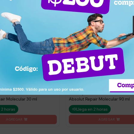
0
2.370
UYU
1.287
2.133
UYU
el cabello Loreal Prof
Aceite para el cabello Loreal Prof
air Molecular 30 ml
Absolut Repair Molecular 90 ml
 2 horas
Llega en 2 horas