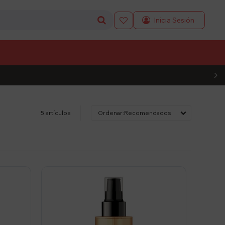

L CÓDIGO
5 artículos
Recomendados