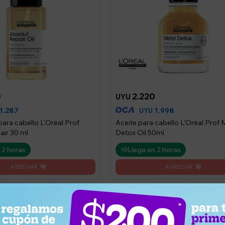
0
2.220
UYU
1.287
1.998
UYU
para cabello L'Oréal Prof
Aceite para cabello L'Oréal Prof 
air 30 ml
Detox Oil 50ml
 2 horas
Llega en 2 horas