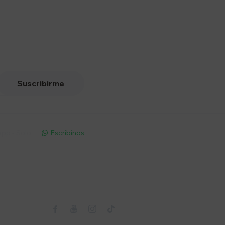
Suscribirme
pp - Solo
Escribinos

Seguinos


