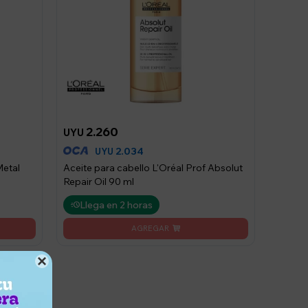
2.260
UYU
2.034
UYU
Metal
Aceite para cabello L'Oréal Prof Absolut
Repair Oil 90 ml
Llega en 2 horas
