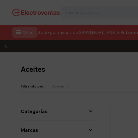

Menú
¡Todo por menos de $499!
¡NOVEDADES!
🔥¡Los 
Aceites
Filtrando por:
Aceites
Categorías
Marcas