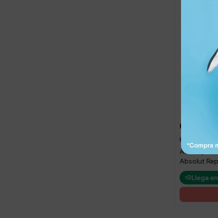
1.43
UYU
UYU
Aceite para 
Absolut Rep
Llega en