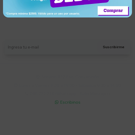
Suscríbete a nuestro newsletter
Recibí ofertas, novedades y más
Suscribirme
Soriano 932 Esq. Convención

Lunes a Viernes 9:30 a 19:00 / Sábados 9:30 a 14:00

095 772 214 (Whatsapp - Solo Mensajes)

Escribinos

Cuenta
Empresa