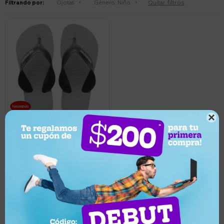
Quitar filtros
Filtrando por:
Ojotas
Género:
Niño

590
UYU
10
531
UYU
Chancletas ojotas Havaianas
Kids Max - GRAFITO/GRIS
Llega en 2 horas