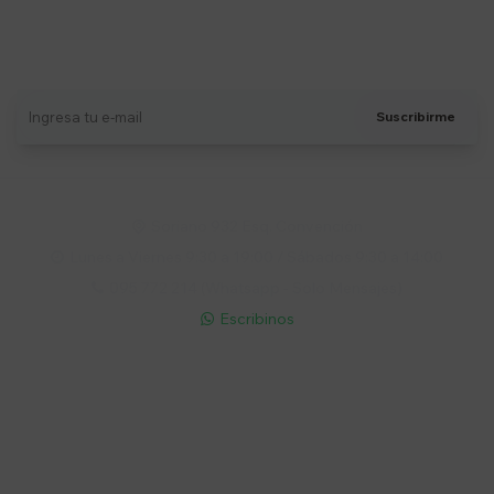
Suscríbete a nuestro newsletter
Recibí ofertas, novedades y más
Suscribirme
Soriano 932 Esq. Convención

Lunes a Viernes 9:30 a 19:00 / Sábados 9:30 a 14:00

095 772 214 (Whatsapp - Solo Mensajes)

Escribinos

Cuenta
Empresa
Compra