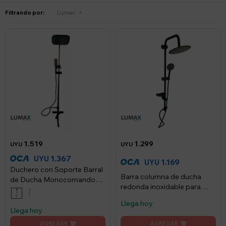
Filtrando por:
Lumax
1.519
1.299
UYU
UYU
1.367
UYU
1.169
UYU
Duchero con Soporte Barral
Barra columna de ducha
de Ducha Monocomando
redonda inoxidable para
Baño - Negro Mate
renovaciones de baño
Llega hoy
modernas
Llega hoy