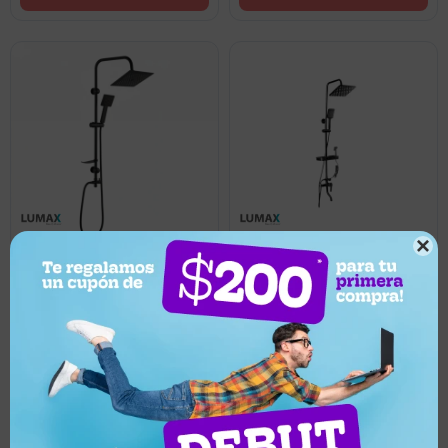

1.299
2.999
UYU
UYU
1.169
UYU
2.699
UYU
Barral Columna De Ducha
Columna de Ducha Lumax
Acero Inoxidable Ajustable
Acero Inox Cuadrada
Llega hoy
Llega hoy