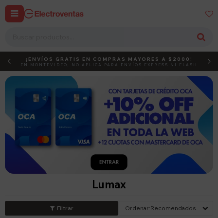


¡ENVÍOS GRATIS EN COMPRAS MAYORES A $2000!
DEBUT
ACTIVÁ EL CÓDIGO
EN MONTEVIDEO, NO APLICA PARA ENVÍOS EXPRESS NI FLASH
Lumax
Recomendados