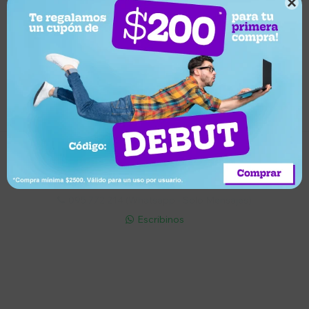

Suscríbete a nuestro newsletter
Recibí ofertas, novedades y más
Suscribirme
Soriano 932 Esq. Convención

Lunes a Viernes 9:30 a 19:00 / Sábados 9:30 a 14:00

095 772 214 (Whatsapp - Solo Mensajes)

Escribinos

Cuenta
Empresa