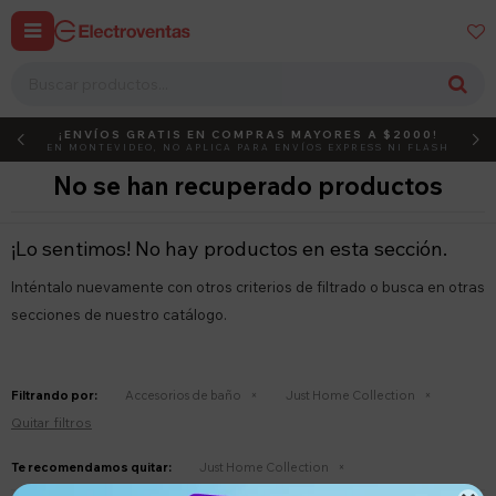


¡ENVÍOS GRATIS EN COMPRAS MAYORES A $2000!
DEBUT
ACTIVÁ EL CÓDIGO
EN MONTEVIDEO, NO APLICA PARA ENVÍOS EXPRESS NI FLASH
No se han recuperado productos
¡Lo sentimos! No hay productos en esta sección.
Inténtalo nuevamente con otros criterios de filtrado o busca en otras
secciones de nuestro catálogo.
Filtrando por:
Accesorios de baño
Just Home Collection
Quitar filtros
Te recomendamos quitar:
Just Home Collection