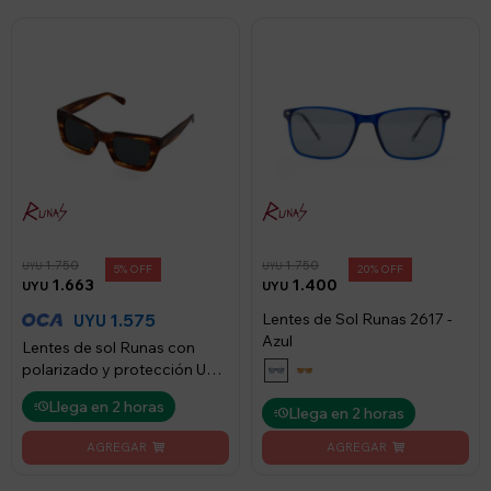
1.750
1.750
UYU
UYU
5
20
1.663
1.400
UYU
UYU
1.575
Lentes de Sol Runas 2617 -
UYU
Azul
Lentes de sol Runas con
polarizado y protección UV -
C2
Llega en 2 horas
Llega en 2 horas