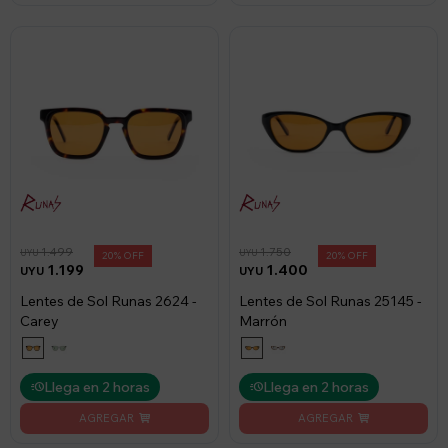
1.499
1.750
UYU
UYU
20
20
1.199
1.400
UYU
UYU
Lentes de Sol Runas 2624 -
Lentes de Sol Runas 25145 -
Carey
Marrón
Llega en 2 horas
Llega en 2 horas