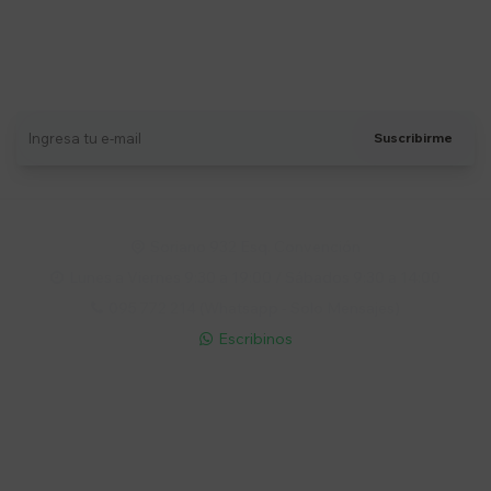
Suscríbete a nuestro newsletter
Recibí ofertas, novedades y más
Suscribirme
Soriano 932 Esq. Convención

Lunes a Viernes 9:30 a 19:00 / Sábados 9:30 a 14:00

095 772 214 (Whatsapp - Solo Mensajes)

Escribinos

Cuenta
Empresa