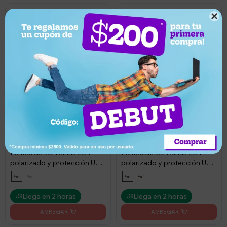

1.750
1.750
UYU
UYU
5
5
1.663
1.663
UYU
UYU
1.575
1.575
UYU
UYU
Lentes de sol Runas con
Lentes de sol Runas con
polarizado y protección UV -
polarizado y protección UV -
C1
C1
Llega en 2 horas
Llega en 2 horas