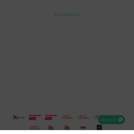
095 772 214 (Whatsapp - Solo Mensajes)

Escribinos

Cuenta
Empresa
Compra
Seguinos
Escribinos