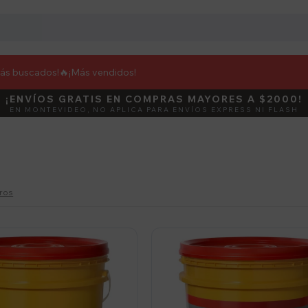
más buscados!🔥
¡Más vendidos!
¡ENVÍOS GRATIS EN COMPRAS MAYORES A $2000!
DEBUT
ACTIVÁ E
EN MONTEVIDEO, NO APLICA PARA ENVÍOS EXPRESS NI FLASH
tros