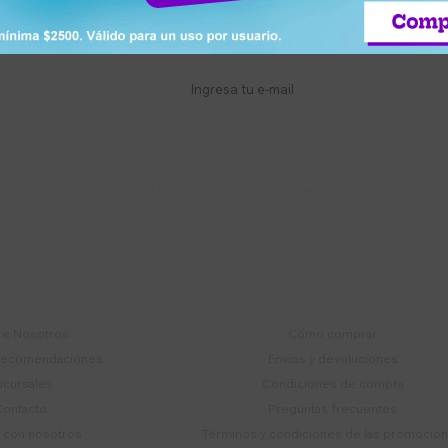
stro newsletter
s y más
Lunes a Viernes 9:30 a 19:00 / Sábados
095 772 214 (Whatsa


9:30 a 14:00
Mensajes)
mpresa
Compra
e Nosotros
Cómo comprar
recomendaciones
Envíos y devoluciones
ucursales
Condiciones de compra
Contacto
Preguntas frecuentes
a con nosotros
Términos y condiciones de las promocio