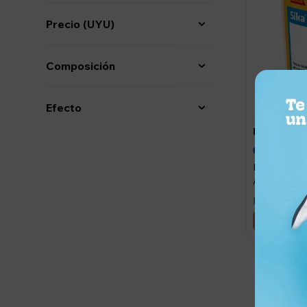
Precio
(UYU)
Composición
Efecto
5.76
UYU
UYU
Pintura al ag
Antihongos 
SuperLátex 
Llega hoy