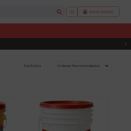

L CÓDIGO
3 artículos
Recomendados