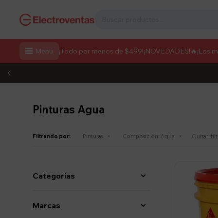

Menú
¡Todo por menos de $499!
¡NOVEDADES!
🔥¡Los 
Pinturas Agua
Quitar fil
Filtrando por:
Pinturas
Composición:
Agua
Categorías
Marcas