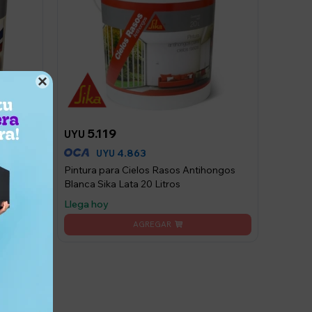

5.119
UYU
4.863
UYU
ior
Pintura para Cielos Rasos Antihongos
20 Litros
Blanca Sika Lata 20 Litros
Llega hoy