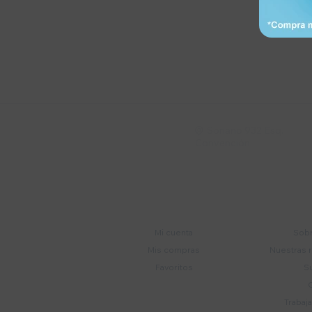
Suscríbete a nue
Recibí ofertas, novedade
Soriano 932 Esq.

Convención
Cuenta
E
Mi cuenta
Sobr
Mis compras
Nuestras 
Favoritos
S
Trabaj