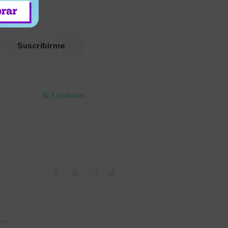
Suscribirme
pp - Solo
Escribinos

Seguinos



nes