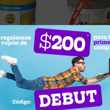
5
7.289
UYU
5.477
6.925
UYU
ua de interior y exterior
Pintura al agua de interior y exter
Lavable Blanca Sika
Súper Cubritiva Blanca Sika Vinil 
20 Litros
Llega hoy