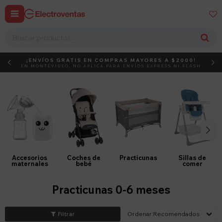


¡ENVÍOS GRATIS EN COMPRAS MAYORES A $2000!
DEBUT
ACTIVÁ EL CÓDIGO
EN MONTEVIDEO, NO APLICA PARA ENVÍOS EXPRESS NI FLASH
Accesorios
Coches de
Practicunas
Sillas de
maternales
bebé
comer
Practicunas 0-6 meses
Recomendados