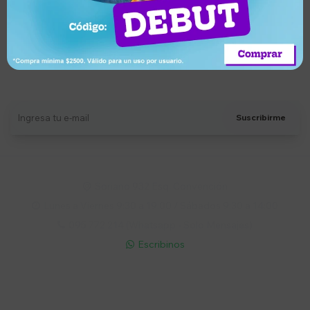
Suscríbete a nuestro newsletter
Recibí ofertas, novedades y más
Suscribirme
Soriano 932 Esq. Convención

Lunes a Viernes 9:30 a 19:00 / Sábados 9:30 a 14:00

095 772 214 (Whatsapp - Solo Mensajes)

Escribinos

Cuenta