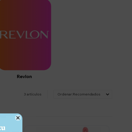
Revlon
3 artículos
Recomendados
