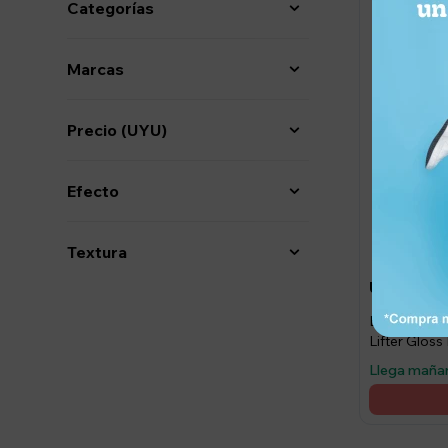
Categorías
Marcas
Precio
(UYU)
Efecto
Textura
929
UYU
Brillo labia
Lifter Gloss 
Llega maña