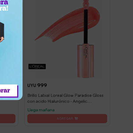
999
UYU
e stay
Brillo Labial Loreal Glow Paradise Gloss
con acido Hialurónico - Angelic
Daydream
Llega mañana