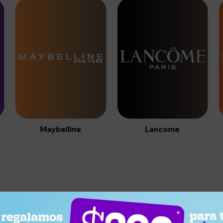
Maybelline
Lancome