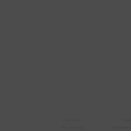
Suscríbete a nue
Recibí ofertas, novedade
Soriano 932 Esq.

Convención
Cuenta
E
Mi cuenta
Sobr
Mis compras
Nuestras 