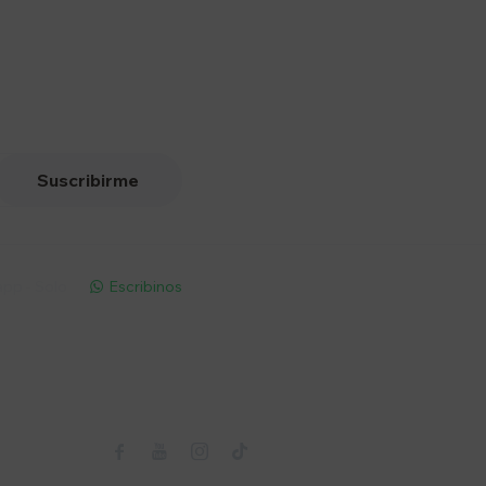
Suscribirme
pp - Solo
Escribinos

Seguinos


