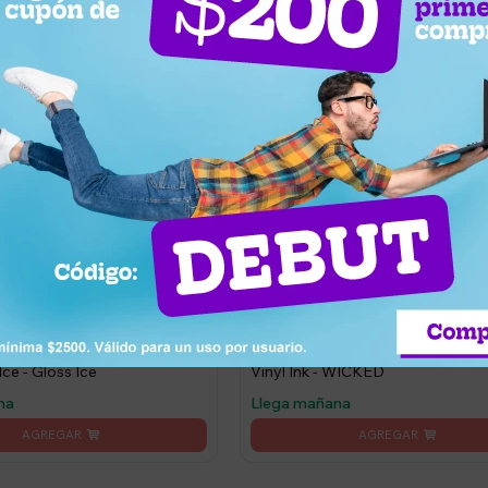
999
UYU
l hidratante Maybelline Lip
Labial Líquido Brillante Maybellin
Ice - Gloss Ice
Vinyl Ink - WICKED
na
Llega mañana