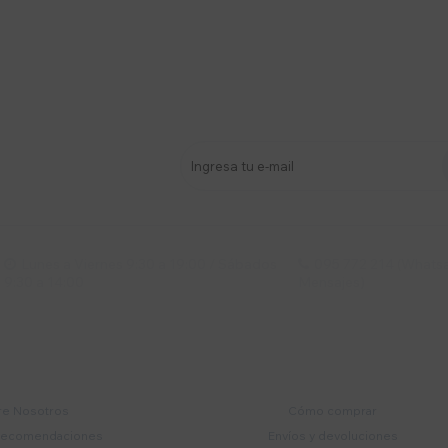
stro newsletter
s y más
Lunes a Viernes 9:30 a 19:00 / Sábados
095 772 214 (Whatsa


9:30 a 14:00
Mensajes)
mpresa
Compra
e Nosotros
Cómo comprar
recomendaciones
Envíos y devoluciones