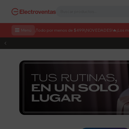

Menú
¡Todo por menos de $499!
¡NOVEDADES!
🔥¡Los 