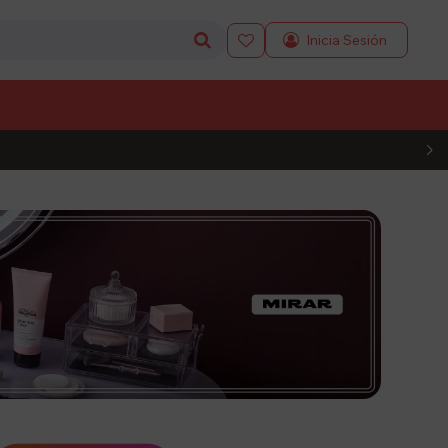

L CÓDIGO