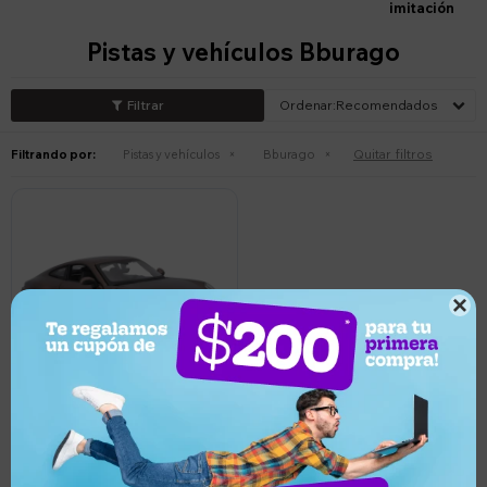
imitación
Pistas y vehículos Bburago
Recomendados
Quitar filtros
Filtrando por:
Pistas y vehículos
Bburago

1.499
UYU
5
1.424
UYU
Juguete Bburago Auto