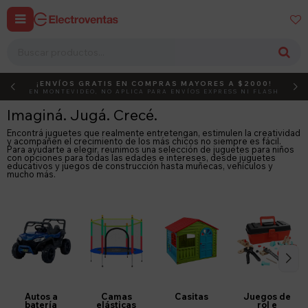


¡ENVÍOS GRATIS EN COMPRAS MAYORES A $2000!
DEBUT
ACTIVÁ EL CÓDIGO
EN MONTEVIDEO, NO APLICA PARA ENVÍOS EXPRESS NI FLASH
Imaginá. Jugá. Crecé.
Encontrá juguetes que realmente entretengan, estimulen la creatividad
y acompañen el crecimiento de los más chicos no siempre es fácil.
Para ayudarte a elegir, reunimos una selección de juguetes para niños
con opciones para todas las edades e intereses, desde juguetes
educativos y juegos de construcción hasta muñecas, vehículos y
mucho más.
Autos a
Camas
Casitas
Juegos de
batería
elásticas
rol e